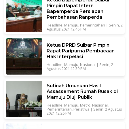
Pimpin Rapat Intern
Bapemperda Persiapan
Pembahasan Ranperda
Headline
,
Mamuju
,
Pemerintahan
|
Senin, 2
Agustus 2021 12:46 PM
Ketua DPRD Sulbar Pimpin
Rapat Paripurna Pembacaan
Hak Interpelasi
Headline
,
Mamuju
,
Nasional
|
Senin, 2
Agustus 2021 12:39 PM
Sutinah Umunkan Hasil
Assassement Rumah Rusak di
Mamuju Diuji Publik
Headline
,
Mamuju
,
Metro
,
Nasional
,
Pemerintahan
,
Peristiwa
|
Senin, 2 Agustus
2021 12:26 PM