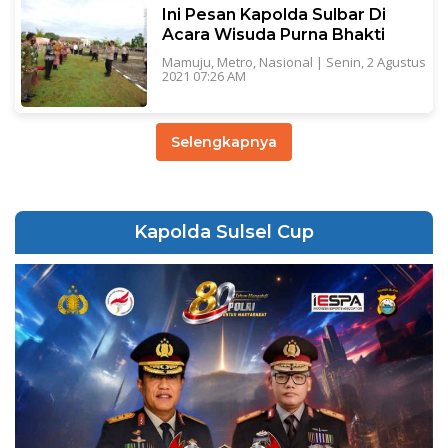
Ini Pesan Kapolda Sulbar Di
Acara Wisuda Purna Bhakti
Mamuju
,
Metro
,
Nasional
|
Senin, 2 Agustus
2021 07:26 AM
Selengkapnya
Kapolda Sulsel Cup