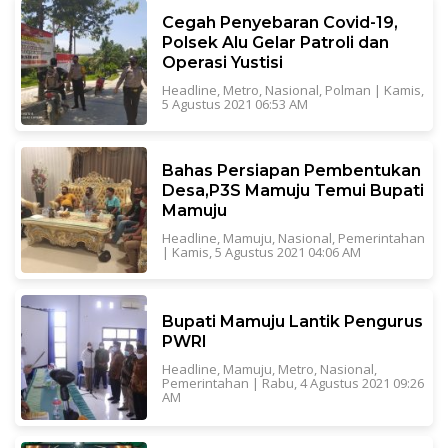
Cegah Penyebaran Covid-19,
Polsek Alu Gelar Patroli dan
Operasi Yustisi
Headline
,
Metro
,
Nasional
,
Polman
|
Kamis,
5 Agustus 2021 06:53 AM
Bahas Persiapan Pembentukan
Desa,P3S Mamuju Temui Bupati
Mamuju
Headline
,
Mamuju
,
Nasional
,
Pemerintahan
|
Kamis, 5 Agustus 2021 04:06 AM
Bupati Mamuju Lantik Pengurus
PWRI
Headline
,
Mamuju
,
Metro
,
Nasional
,
Pemerintahan
|
Rabu, 4 Agustus 2021 09:26
AM