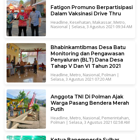
Fatigon Promuno Berpartisipasi
Dalam Vaksinasi Drive Thru
Headline
,
Kesehatan
,
Makassar
,
Metro
,
Nasional
|
Selasa, 3 Agustus 2021 09:34 AM
Bhabinkamtibmas Desa Batu
Monitoring dan Pengawasan
Penyaluran (BLT) Dana Desa
Tahap V Dan VI Tahun 2021
Headline
,
Metro
,
Nasional
,
Polman
|
Selasa, 3 Agustus 2021 07:20 AM
Anggota TNI Di Polman Ajak
Warga Pasang Bendera Merah
Putih
Headline
,
Metro
,
Nasional
,
Pemerintahan
,
Polman
|
Selasa, 3 Agustus 2021 02:58 AM
Ketua Bapemperda Sulbar