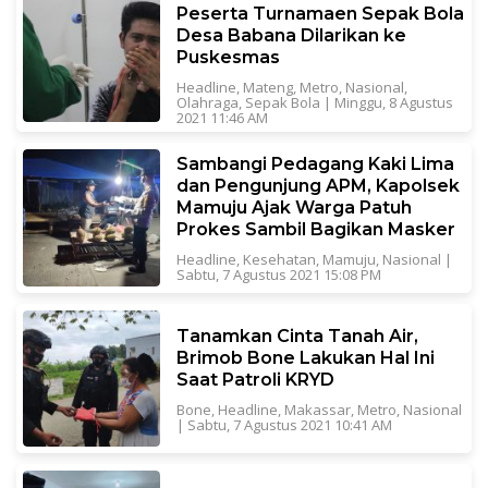
Peserta Turnamaen Sepak Bola
Desa Babana Dilarikan ke
Puskesmas
Headline
,
Mateng
,
Metro
,
Nasional
,
Olahraga
,
Sepak Bola
|
Minggu, 8 Agustus
2021 11:46 AM
Sambangi Pedagang Kaki Lima
dan Pengunjung APM, Kapolsek
Mamuju Ajak Warga Patuh
Prokes Sambil Bagikan Masker
Headline
,
Kesehatan
,
Mamuju
,
Nasional
|
Sabtu, 7 Agustus 2021 15:08 PM
Tanamkan Cinta Tanah Air,
Brimob Bone Lakukan Hal Ini
Saat Patroli KRYD
Bone
,
Headline
,
Makassar
,
Metro
,
Nasional
|
Sabtu, 7 Agustus 2021 10:41 AM