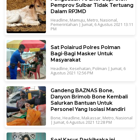
Pemprov Sulbar Tidak Tertuang
Dalam RPJMD
Headline
,
Mamuju
,
Metro
,
Nasional
,
Pemerintahan
|
Jumat, 6 Agustus 2021 13:11
PM
Sat Polairud Polres Polman
Bagi-Bagi Masker Untuk
Masyarakat
Headline
,
Kesehatan
,
Polman
|
Jumat, 6
Agustus 2021 12:56 PM
Gandeng BAZNAS Bone,
Danyon Brimob Bone Kembali
Salurkan Bantuan Untuk
Personel Yang Isolasi Mandiri
Bone
,
Headline
,
Makassar
,
Metro
,
Nasional
|
Jumat, 6 Agustus 2021 12:28 PM
Soal Kasus Paskibraka ini