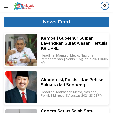
Langsung
ke
Rakyat
News Feed
konten
Sulbar
Kembali Gubernur Sulbar
Layangkan Surat Alasan Tertulis
Ke DPRD
Headline
,
Mamuju
,
Metro
,
Nasional
,
Pemerintahan
|
Senin, 9 Agustus 2021 04:06
AM
Akademisi, Politisi, dan Pebisnis
Sukses dari Soppeng
Headline
,
Makassar
,
Metro
,
Nasional
,
Politik
|
Minggu, 8 Agustus 2021 23:01 PM
Cedera Serius Salah Satu