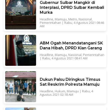
Gubernur Sulbar Mangkir di
Interplasi, DPRD Sulbar Kembali
Murka
Headline
,
Mamuju
,
Metro
,
Nasional
,
Pemerintahan
|
Rabu, 4 Agustus 2021 08:46
AM
ABM Ogah Menandatangani SK
Dana Hibah, DPRD Kian Garang
Headline
,
Mamuju
,
Nasional
,
Pemerintahan
|
Rabu, 4 Agustus 2021 08:41 AM
Dukun Palsu Diringkus Timsus
Sat Reskrim Polresta Mamuju
Headline
,
Hukum
,
Mamuju
|
Rabu, 4
Agustus 2021 02:18 AM