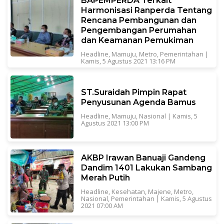
BAPEMPERDA Terkait
Harmonisasi Ranperda Tentang
Rencana Pembangunan dan
Pengembangan Perumahan
dan Keamanan Pemukiman
Headline
,
Mamuju
,
Metro
,
Pemerintahan
|
Kamis, 5 Agustus 2021 13:16 PM
ST.Suraidah Pimpin Rapat
Penyusunan Agenda Bamus
Headline
,
Mamuju
,
Nasional
|
Kamis, 5
Agustus 2021 13:00 PM
AKBP Irawan Banuaji Gandeng
Dandim 1401 Lakukan Sambang
Merah Putih
Headline
,
Kesehatan
,
Majene
,
Metro
,
Nasional
,
Pemerintahan
|
Kamis, 5 Agustus
2021 07:00 AM