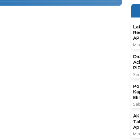
La
Re
AP
Min
Di
Ac
PI
Sen
Po
Ka
El
Sab
AK
Ta
Ap
Min