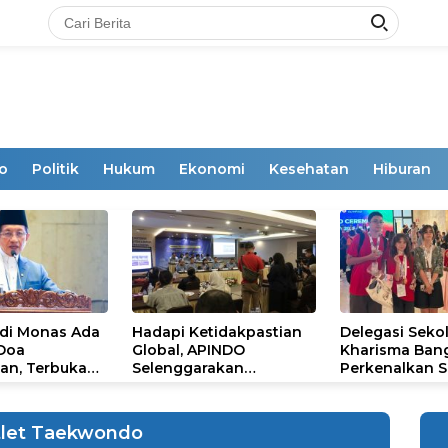
o
Politik
Hukum
Ekonomi
Kesehatan
Hiburan
 di Monas Ada
Hadapi Ketidakpastian
Delegasi Seko
 Doa
Global, APINDO
Kharisma Ban
an, Terbuka
Selenggarakan
Perkenalkan S
mum
Rakerkonas ke-35
Ikon Budaya Su
Rumuskan Agenda
Ajang Internat
Ketahanan Ekonomi
STEAM Olympi
tlet Taekwondo
Nasional
di Roma