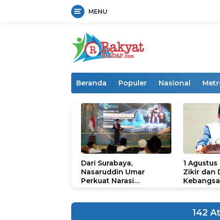
MENU
Langsung
ke
konten
Beranda
Populer
Nasional
Metr
Dari Surabaya,
1 Agustus
Nasaruddin Umar
Zikir dan
Perkuat Narasi
Kebangsa
Persatuan dan
untuk U
Kepemimpinan Umat
142 A