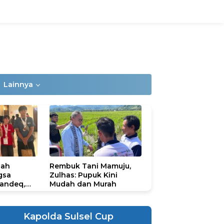
Lainnya
lah
Rembuk Tani Mamuju,
gsa
Zulhas: Pupuk Kini
andeq,
Mudah dan Murah
lbar di
ional
ad 2026
Kapolda Sulsel Cup