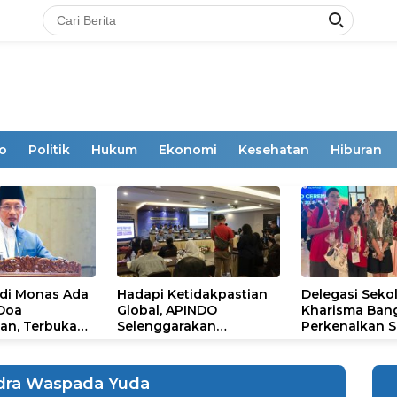
o
Politik
Hukum
Ekonomi
Kesehatan
Hiburan
 di Monas Ada
Hadapi Ketidakpastian
Delegasi Seko
 Doa
Global, APINDO
Kharisma Ban
an, Terbuka
Selenggarakan
Perkenalkan S
mum
Rakerkonas ke-35
Ikon Budaya Su
Rumuskan Agenda
Ajang Internat
Ketahanan Ekonomi
STEAM Olympi
dra Waspada Yuda
Nasional
di Roma