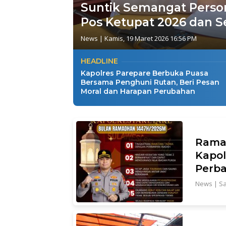
Suntik Semangat Person
Pos Ketupat 2026 dan Se
News
|
Kamis, 19 Maret 2026 16:56 PM
HEADLINE
Kapolres Parepare Berbuka Puasa
Bersama Penghuni Rutan, Beri Pesan
Moral dan Harapan Perubahan
Rama
Kapol
Perba
News
|
Sa