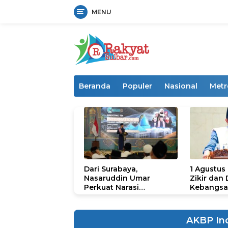
MENU
Langsung
ke
konten
Beranda
Populer
Nasional
Metr
Dari Surabaya,
1 Agustus
Nasaruddin Umar
Zikir dan
Perkuat Narasi
Kebangsa
Persatuan dan
untuk U
Kepemimpinan Umat
AKBP In