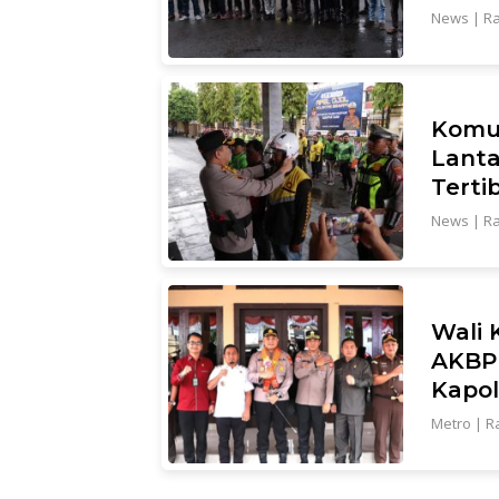
News
|
Ra
Komun
Lanta
Terti
News
|
Ra
Wali 
AKBP 
Kapol
Metro
|
Ra