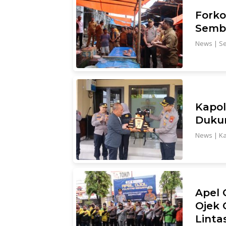
Forko
Semba
News
|
Se
Kapol
Dukun
News
|
Ka
Apel 
Ojek 
Linta