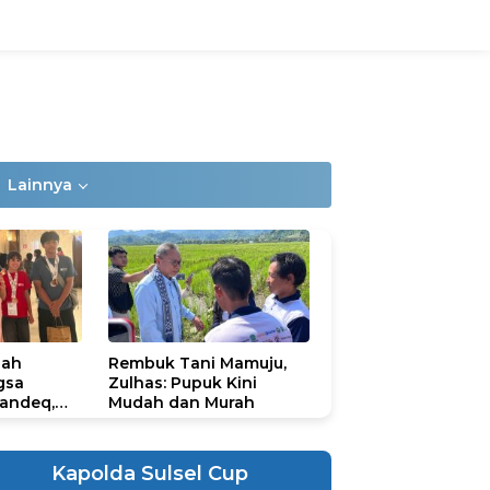
Lainnya
lah
Rembuk Tani Mamuju,
gsa
Zulhas: Pupuk Kini
andeq,
Mudah dan Murah
lbar di
ional
ad 2026
Kapolda Sulsel Cup