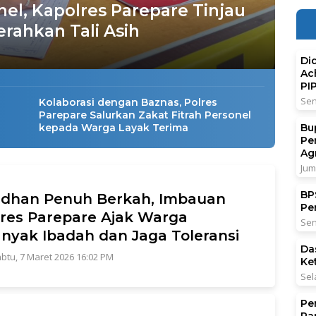
el, Kapolres Parepare Tinjau
rahkan Tali Asih
Di
Ac
PI
Sen
Kolaborasi dengan Baznas, Polres
Parepare Salurkan Zakat Fitrah Personel
Bu
kepada Warga Layak Terima
Pe
Ag
Jum
BPS
dhan Penuh Berkah, Imbauan
Pe
res Parepare Ajak Warga
Sen
nyak Ibadah dan Jaga Toleransi
Da
btu, 7 Maret 2026 16:02 PM
Ke
Sel
Pe
Pa