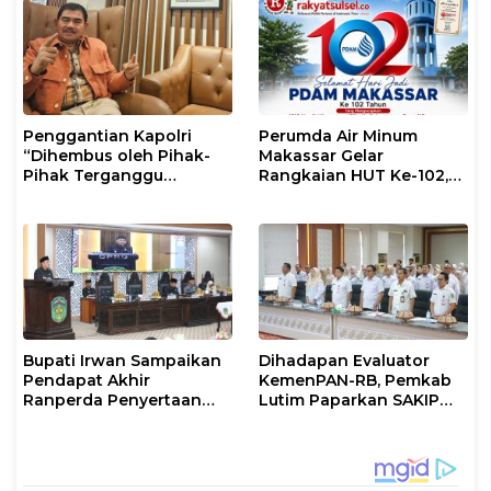
Penggantian Kapolri
Perumda Air Minum
“Dihembus oleh Pihak-
Makassar Gelar
Pihak Terganggu
Rangkaian HUT Ke-102,
Kenyamanannya”
Perkuat Komitmen
Layani Masyarakat
Bupati Irwan Sampaikan
Dihadapan Evaluator
Pendapat Akhir
KemenPAN-RB, Pemkab
Ranperda Penyertaan
Lutim Paparkan SAKIP
Modal Perumdam
dan Capaian Kinerja
Waemami