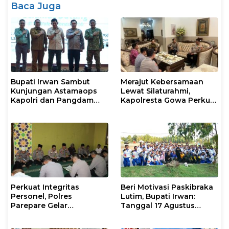
Baca Juga
Bupati Irwan Sambut
Merajut Kebersamaan
Kunjungan Astamaops
Lewat Silaturahmi,
Kapolri dan Pangdam
Kapolresta Gowa Perkuat
XIV/Hasanuddin di Luwu
Sinergi dengan Tokoh
Timur
Masyarakat
Perkuat Integritas
Beri Motivasi Paskibraka
Personel, Polres
Lutim, Bupati Irwan:
Parepare Gelar
Tanggal 17 Agustus
Pembinaan Rohani dan
Kalian Jadi Perhatian
Mental