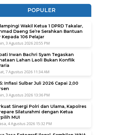
POPULER
dampingi Wakil Ketua 1 DPRD Takalar,
hmad Daeng Se’re Serahkan Bantuan
P Kepada 106 Pelajar
in, 3 Agustus 2026 20:55 PM
pati Irwan Bachri Syam Tegaskan
nataan Lahan Laoli Bukan Konflik
raria
at, 7 Agustus 2026 11:34 AM
: Inflasi Sulbar Juli 2026 Capai 2,00
rsen
in, 3 Agustus 2026 13:36 PM
rkuat Sinergi Polri dan Ulama, Kapolres
repare Silaturahmi dengan Ketua
pilih MUI
asa, 4 Agustus 2026 15:32 PM
ka Jasa Fotografi Ilegal, Sembilan WNA