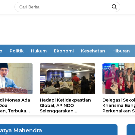
o
Politik
Hukum
Ekonomi
Kesehatan
Hiburan
 di Monas Ada
Hadapi Ketidakpastian
Delegasi Seko
 Doa
Global, APINDO
Kharisma Ban
an, Terbuka
Selenggarakan
Perkenalkan S
mum
Rakerkonas ke-35
Ikon Budaya Su
Rumuskan Agenda
Ajang Internat
Ketahanan Ekonomi
STEAM Olympi
Satya Mahendra
Nasional
di Roma