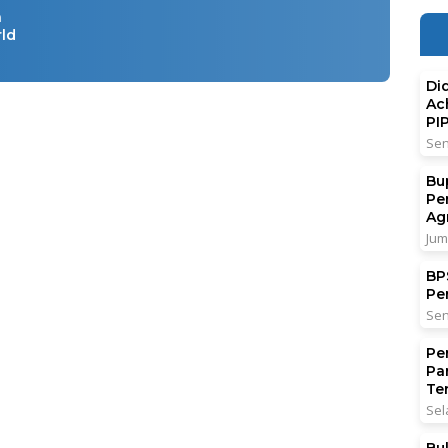
a
rld
Di
Ac
PI
Sen
Bu
Pe
Ag
Jum
BPS
Pe
Sen
Pe
Pa
Ter
Sel
Bu