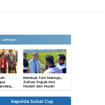
Lainnya
lah
Rembuk Tani Mamuju,
gsa
Zulhas: Pupuk Kini
andeq,
Mudah dan Murah
lbar di
ional
ad 2026
Kapolda Sulsel Cup