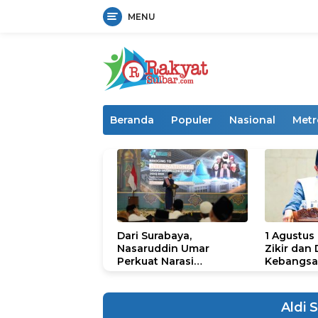
MENU
Langsung
ke
konten
Beranda
Populer
Nasional
Metr
Dari Surabaya,
1 Agustus
Nasaruddin Umar
Zikir dan
Perkuat Narasi
Kebangsa
Persatuan dan
untuk U
Kepemimpinan Umat
Aldi 