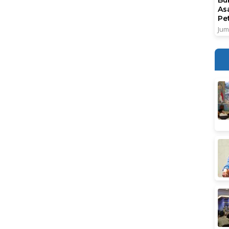
As
Pe
Jum