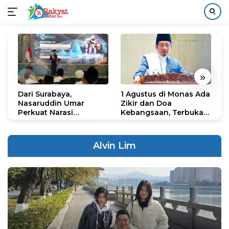
Langsung
ke
konten
«
»
Dari Surabaya,
1 Agustus di Monas Ada
H
Nasaruddin Umar
Zikir dan Doa
G
Perkuat Narasi
Kebangsaan, Terbuka
S
Persatuan dan
untuk Umum
R
Kepemimpinan Umat
R
K
Alvin Lim
N