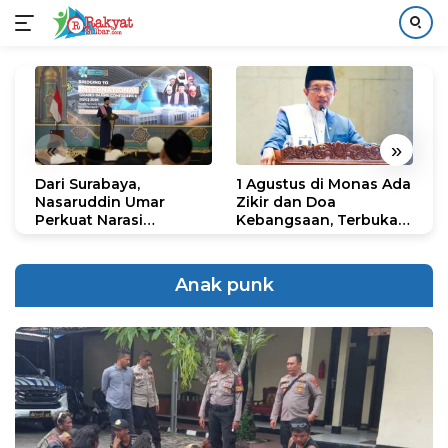
Langsung
ke
konten
«
»
Dari Surabaya,
1 Agustus di Monas Ada
H
Nasaruddin Umar
Zikir dan Doa
G
Perkuat Narasi
Kebangsaan, Terbuka
S
Persatuan dan
untuk Umum
R
Kepemimpinan Umat
R
K
Anak punk
N