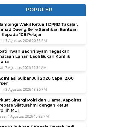
POPULER
dampingi Wakil Ketua 1 DPRD Takalar,
hmad Daeng Se’re Serahkan Bantuan
P Kepada 106 Pelajar
in, 3 Agustus 2026 20:55 PM
pati Irwan Bachri Syam Tegaskan
nataan Lahan Laoli Bukan Konflik
raria
at, 7 Agustus 2026 11:34 AM
: Inflasi Sulbar Juli 2026 Capai 2,00
rsen
in, 3 Agustus 2026 13:36 PM
rkuat Sinergi Polri dan Ulama, Kapolres
repare Silaturahmi dengan Ketua
pilih MUI
asa, 4 Agustus 2026 15:32 PM
sco Kukuhkan 5 Kepala Daerah Jadi