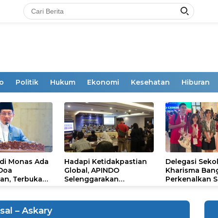
o
Politik
Hukum
Ekonomi
Kesehatan
Hiburan
 di Monas Ada
Hadapi Ketidakpastian
Delegasi Seko
 Doa
Global, APINDO
Kharisma Ban
an, Terbuka
Selenggarakan
Perkenalkan S
mum
Rakerkonas ke-35
Ikon Budaya Su
Rumuskan Agenda
Ajang Internat
Ketahanan Ekonomi
STEAM Olympi
sal – Askary
Nasional
di Roma