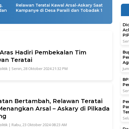
g,
Relawan Teratai Kawal Arsal-Askary Saat
dan
Kampanye di Desa Paraili dan Tobadak 1
Di
Ac
PI
Sen
 Aras Hadiri Pembekalan Tim
Bu
Pe
an Teratai
Ag
olitik
|
Senin, 28 Oktober 2024 21:32 PM
Jum
BPS
Pe
Sen
tan Bertambah, Relawan Teratai
Pe
Pa
Menangkan Arsal – Askary di Pilkada
Ter
ng
Sel
olitik
|
Rabu, 23 Oktober 2024 08:23 AM
Da