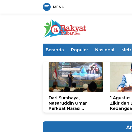
MENU
Langsung
ke
konten
Beranda
Populer
Nasional
Metr
Dari Surabaya,
1 Agustus
Nasaruddin Umar
Zikir dan
Perkuat Narasi
Kebangsa
Persatuan dan
untuk U
Kepemimpinan Umat
Ar