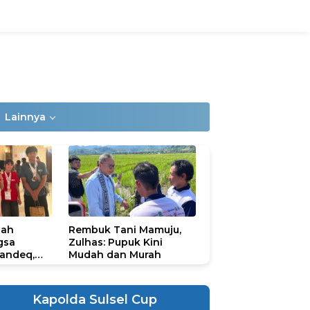
Lainnya
lah
Rembuk Tani Mamuju,
gsa
Zulhas: Pupuk Kini
andeq,
Mudah dan Murah
lbar di
ional
ad 2026
Kapolda Sulsel Cup