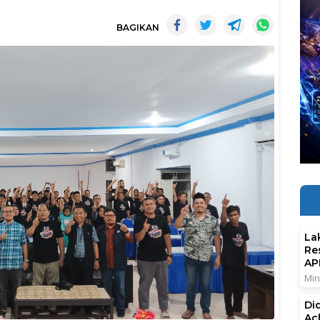
BAGIKAN
La
Re
AP
Min
Di
Ac