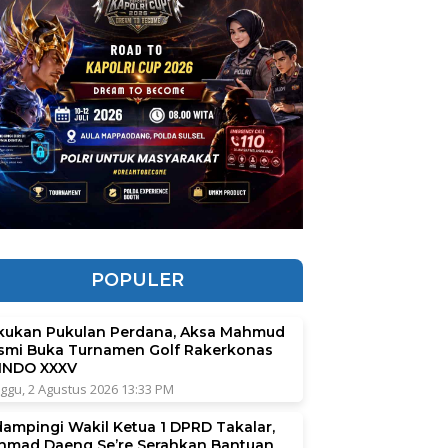
POPULER
kukan Pukulan Perdana, Aksa Mahmud
smi Buka Turnamen Golf Rakerkonas
INDO XXXV
ggu, 2 Agustus 2026 13:33 PM
dampingi Wakil Ketua 1 DPRD Takalar,
hmad Daeng Se’re Serahkan Bantuan