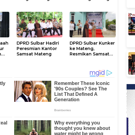
maah
DPRD Sulbar Hadiri
DPRD Sulbar Kunker
ur
Peresmian Kantor
ke Mateng,
n
Samsat Mateng
Resmikan Samsat
dan Safari Ramadan
n