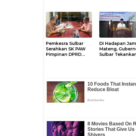
di Rakorda Sulsel
Sawi
Pemkesra Sulbar
Di Hadapan Ja
Serahkan SK PAW
Mateng, Gubern
Pimpinan DPRD
Sulbar Tekanka
Pasangkayu
Kepemimpinan
Berkeadilan da
Harmoni Sosial