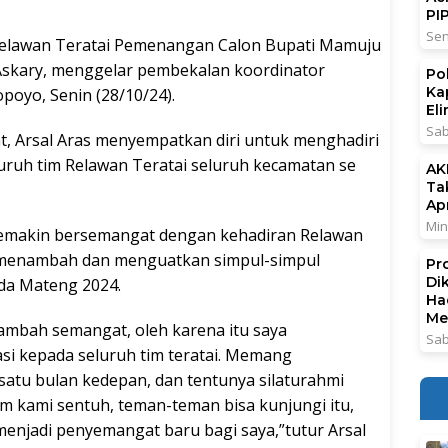
PI
Sen
awan Teratai Pemenangan Calon Bupati Mamuju
Askary, menggelar pembekalan koordinator
Po
Ka
poyo, Senin (28/10/24).
El
Sab
, Arsal Aras menyempatkan diri untuk menghadiri
uruh tim Relawan Teratai seluruh kecamatan se
AK
Ta
Ap
Min
 semakin bersemangat dengan kehadiran Relawan
an menambah dan menguatkan simpul-simpul
Pr
Di
da Mateng 2024.
Ha
Me
ambah semangat, oleh karena itu saya
Sab
si kepada seluruh tim teratai. Memang
 satu bulan kedepan, dan tentunya silaturahmi
 kami sentuh, teman-teman bisa kunjungi itu,
 menjadi penyemangat baru bagi saya,”tutur Arsal