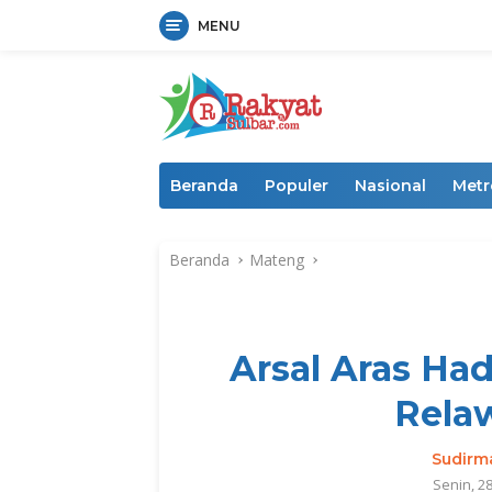
MENU
Langsung
ke
konten
Beranda
Populer
Nasional
Metr
Beranda
Mateng
Arsal Aras Ha
Relaw
Sudirm
Senin, 2