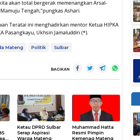
kita akan total bergerak memenangkan Arsal-
ti Mamuju Tengah,”pungkas Ashari.
wan Teratai ini menghadirkan mentor Ketua HIPKA
KA Pasangkayu, Ukhsin Jamaluddin (*).
da Mateng
Politik
Sulbar
BAGIKAN
Ketau DPRD Sulbar
Muhammad Hatta
BS
Serap Aspirasi
Resmi Pimpin
haan
Warga Mateng
Kemenag Mateng