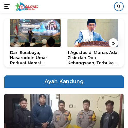
Langsung
ke
konten
«
»
Dari Surabaya,
1 Agustus di Monas Ada
H
Nasaruddin Umar
Zikir dan Doa
G
Perkuat Narasi
Kebangsaan, Terbuka
S
Persatuan dan
untuk Umum
R
Kepemimpinan Umat
R
K
Ayah Kandung
N