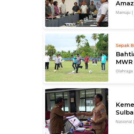
Amazi
Mamuju
Sepak B
Bahti
MWR 
Olahraga
Kemen
Sulba
Nasional