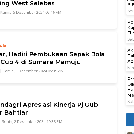
ng West Selebes
PI
Sen
|
Kamis, 5 Desember 2024 05:46 AM
Po
Ka
El
Sab
ola
AK
ar, Hadiri Pembukaan Sepak Bola
Ta
Cup 4 di Sumare Mamuju
Ap
Min
|
Kamis, 5 Desember 2024 05:39 AM
Pr
Di
Ha
Me
Sab
dagri Apresiasi Kinerja Pj Gub
r Bahtiar
|
Senin, 2 Desember 2024 19:38 PM