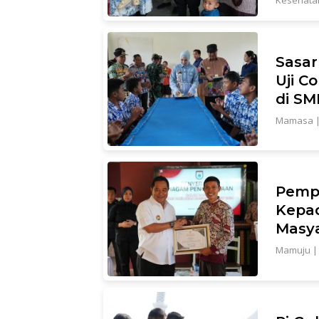
Kesehata
Sasar
Uji C
di SM
Mamasa
Pempr
Kepad
Masy
Mamuju