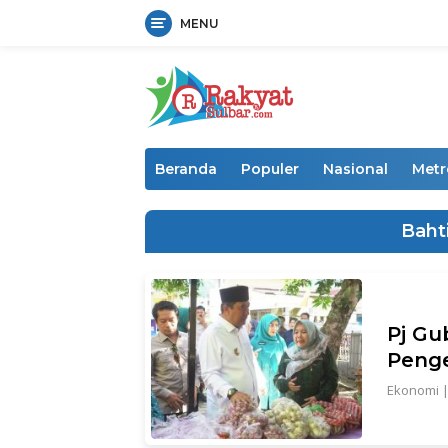
MENU
Langsung
ke
konten
Beranda
Populer
Nasional
Metr
Baht
Pj Gu
Penge
Ekonomi