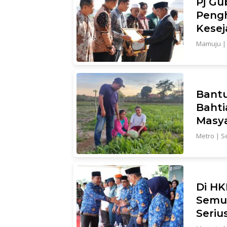
Pj Gu
Pengh
Kesej
Mamuju
Bantu
Bahti
Masy
Metro
|
S
Di HK
Semua
Seri