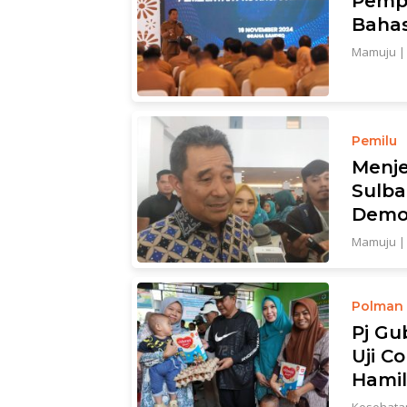
Pempr
Bahas
Mamuju
Pemilu
Menje
Sulba
Demo
Mamuju
Polman
Pj Gu
Uji C
Hamil