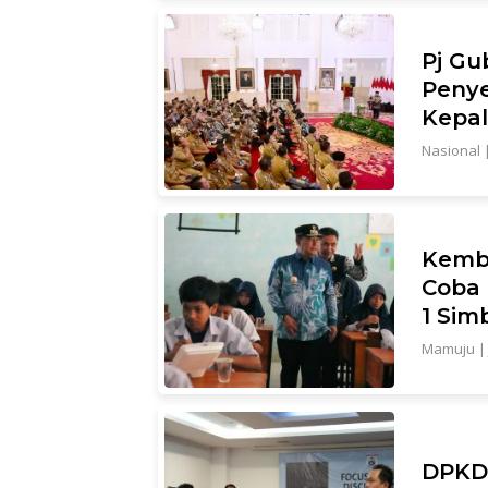
Pj Gu
Penye
Kepal
Nasional
Kemba
Coba 
1 Sim
Mamuju
DPKD 