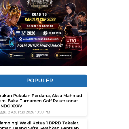
POPULER
kukan Pukulan Perdana, Aksa Mahmud
smi Buka Turnamen Golf Rakerkonas
INDO XXXV
ggu, 2 Agustus 2026 13:33 PM
dampingi Wakil Ketua 1 DPRD Takalar,
hmad Daeng Se’re Serahkan Bantuan