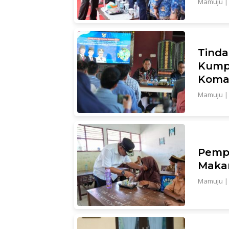
Mamuju
Tinda
Kumpu
Koman
Mamuju
Pempr
Makan
Mamuju