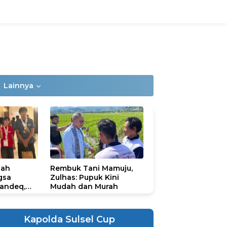
Lainnya
lah
Rembuk Tani Mamuju,
gsa
Zulhas: Pupuk Kini
andeq,
Mudah dan Murah
lbar di
ional
ad 2026
Kapolda Sulsel Cup