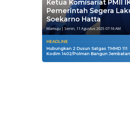
Ketua Komisariat PMII 
Pemerintah Segera Laku
Soekarno Hatta
Mamuju
|
Senin, 11 Agustus 2025 07:16 AM
HEADLINE
Hubungkan 2 Dusun Satgas TMMD 111
Kodim 1402/Polman Bangun Jembata