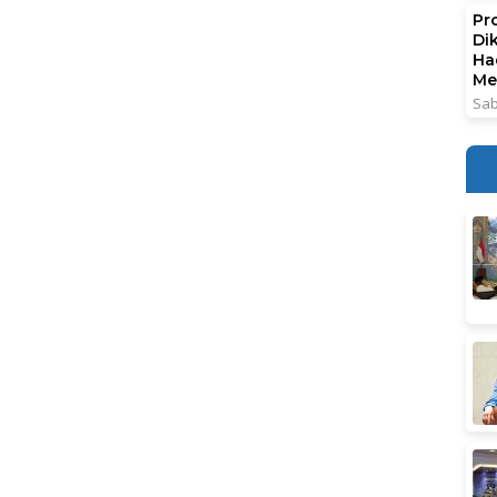
Pr
Di
Ha
Me
Sab