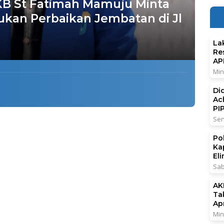
IKB St Fatimah Mamuju Minta
kan Perbaikan Jembatan di Jl
La
Re
AP
Min
Di
n
Ac
PI
Sen
Po
Ka
El
Sab
AK
Ta
Ap
Min