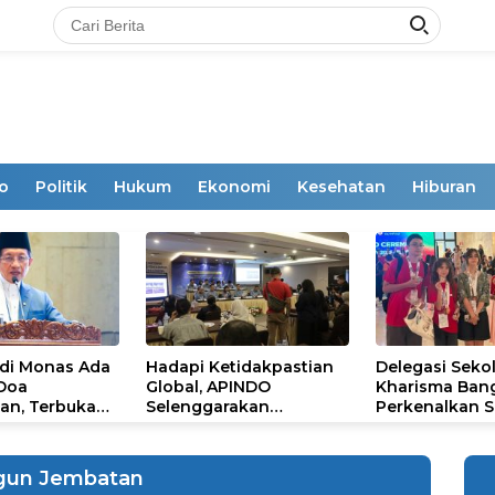
o
Politik
Hukum
Ekonomi
Kesehatan
Hiburan
 di Monas Ada
Hadapi Ketidakpastian
Delegasi Seko
 Doa
Global, APINDO
Kharisma Ban
an, Terbuka
Selenggarakan
Perkenalkan S
mum
Rakerkonas ke-35
Ikon Budaya Su
Rumuskan Agenda
Ajang Internat
Ketahanan Ekonomi
STEAM Olympi
gun Jembatan
Nasional
di Roma