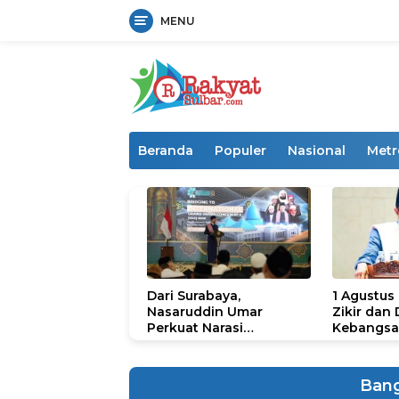
MENU
Langsung
ke
konten
Beranda
Populer
Nasional
Metr
Dari Surabaya,
1 Agustus
Nasaruddin Umar
Zikir dan
Perkuat Narasi
Kebangsa
Persatuan dan
untuk U
Kepemimpinan Umat
Ban