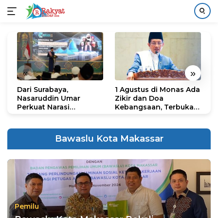
Langsung
ke
konten
«
»
Dari Surabaya,
1 Agustus di Monas Ada
H
Nasaruddin Umar
Zikir dan Doa
G
Perkuat Narasi
Kebangsaan, Terbuka
S
Persatuan dan
untuk Umum
R
Kepemimpinan Umat
R
K
Bawaslu Kota Makassar
N
Pemilu