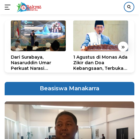
Langsung
ke
konten
«
»
Dari Surabaya,
1 Agustus di Monas Ada
H
Nasaruddin Umar
Zikir dan Doa
G
Perkuat Narasi
Kebangsaan, Terbuka
S
Persatuan dan
untuk Umum
R
Kepemimpinan Umat
R
K
Beasiswa Manakarra
N