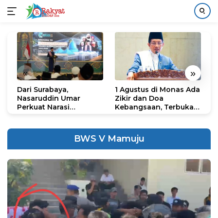
Langsung
ke
konten
«
»
Dari Surabaya,
1 Agustus di Monas Ada
H
Nasaruddin Umar
Zikir dan Doa
G
Perkuat Narasi
Kebangsaan, Terbuka
S
Persatuan dan
untuk Umum
R
Kepemimpinan Umat
R
K
BWS V Mamuju
N