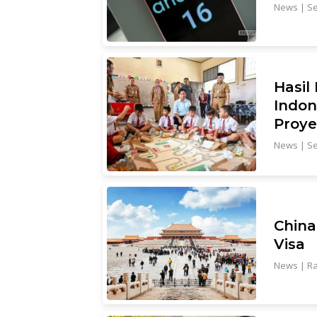
News
|
Se
Hasil
Indon
Proye
News
|
Se
China
Visa
News
|
Ra