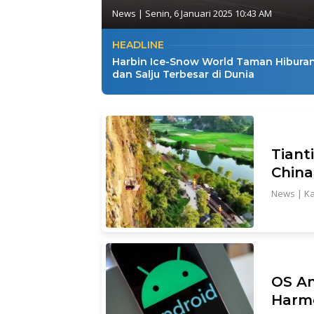
News
|
Senin, 6 Januari 2025 10:43 AM
HEADLINE
Harbin Ice-Snow World Taman Hiburan
dan Salju Terbesar di Dunia
Tiant
China
News
|
Ka
OS An
Harm