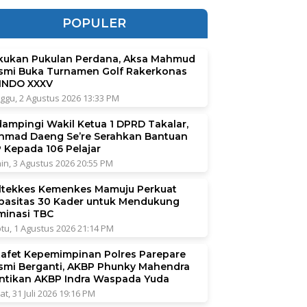
POPULER
kukan Pukulan Perdana, Aksa Mahmud
smi Buka Turnamen Golf Rakerkonas
INDO XXXV
ggu, 2 Agustus 2026 13:33 PM
dampingi Wakil Ketua 1 DPRD Takalar,
hmad Daeng Se’re Serahkan Bantuan
P Kepada 106 Pelajar
in, 3 Agustus 2026 20:55 PM
ltekkes Kemenkes Mamuju Perkuat
pasitas 30 Kader untuk Mendukung
iminasi TBC
tu, 1 Agustus 2026 21:14 PM
tafet Kepemimpinan Polres Parepare
smi Berganti, AKBP Phunky Mahendra
ntikan AKBP Indra Waspada Yuda
at, 31 Juli 2026 19:16 PM