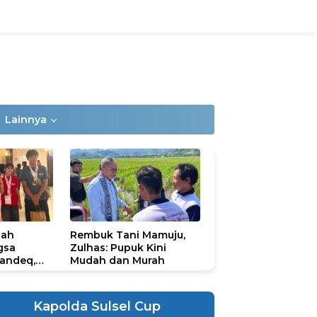
Lainnya
lah
Rembuk Tani Mamuju,
gsa
Zulhas: Pupuk Kini
andeq,
Mudah dan Murah
lbar di
ional
ad 2026
Kapolda Sulsel Cup