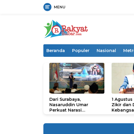
MENU
Langsung
ke
konten
Beranda
Populer
Nasional
Metr
Dari Surabaya,
1 Agustus
Nasaruddin Umar
Zikir dan
Perkuat Narasi
Kebangsa
Persatuan dan
untuk U
Kepemimpinan Umat