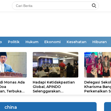
o
Politik
Hukum
Ekonomi
Kesehatan
Hiburan
 di Monas Ada
Hadapi Ketidakpastian
Delegasi Seko
 Doa
Global, APINDO
Kharisma Ban
an, Terbuka
Selenggarakan
Perkenalkan S
mum
Rakerkonas ke-35
Ikon Budaya Su
Rumuskan Agenda
Ajang Internat
Ketahanan Ekonomi
STEAM Olympi
china
Nasional
di Roma