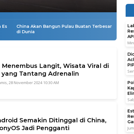
La
 Es
China Akan Bangun Pulau Buatan Terbesar
Re
di Dunia
AP
Min
Di
Ac
i Menembus Langit, Wisata Viral di
PI
Sen
 yang Tantang Adrenalin
mis, 28 November 2024 10:30 AM
Po
Ka
El
Sab
Es
Re
droid Semakin Ditinggal di China,
Ga
onyOS Jadi Pengganti
Jum