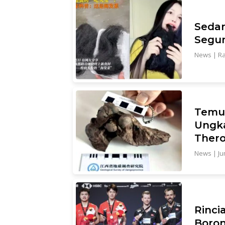
Sedan
Segu
News
|
Ra
Temua
Ungka
Ther
News
|
Ju
Rinci
Boron