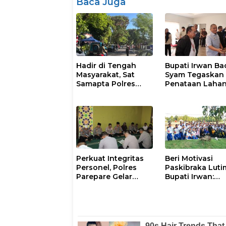
Baca Juga
Hadir di Tengah
Bupati Irwan Ba
Masyarakat, Sat
Syam Tegaskan
Samapta Polres
Penataan Laha
Parepare
Laoli Bukan Konf
Gencarkan Patroli
Agraria
Pagi
Perkuat Integritas
Beri Motivasi
Personel, Polres
Paskibraka Luti
Parepare Gelar
Bupati Irwan:
Pembinaan Rohani
Tanggal 17 Agus
dan Mental
Kalian Jadi
Perhatian