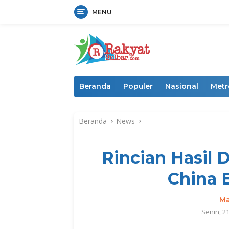
MENU
Langsung
ke
konten
Beranda
Populer
Nasional
Metr
Beranda
News
Rincian Hasil 
China 
Ma
Senin, 2