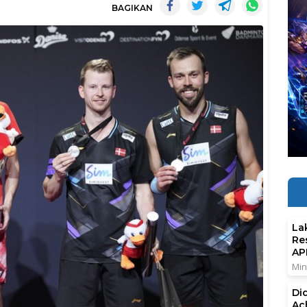
BAGIKAN
La
Re
AP
Min
Di
Ac