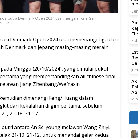
PI
Sen
ganda putra Denmark Open 2024 usai mengalahkan Kim
Po
 FISKER)
Ka
El
si Denmark Open 2024 usai memenangi tiga dari
Sab
mah Denmark dan Jepang masing-masing meraih
Es
Re
Ga
pada Minggu (20/10/2024), yang dimulai pukul
Jum
pertama yang mempertandingkan all chinese final
AK
elawan Jiang Zhenbang/We Yaxin.
Ta
Ap
u kemudian dimenangi Feng/Huang dalam
Min
kit dari kekalahan di gim pertama, sebelum
21, 21-18, 21-17.
gal putri antara An Se-young melawan Wang Zhiyi.
elak 21-10, 21-12, untuk menandai gelar kedua