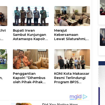
chri
Bupati Irwan
Merajut
Sambut Kunjungan
Kebersamaan
n
Astamaops Kapolri
Lewat Silaturahmi,
lik
dan Pangdam
Kapolresta Gowa
XIV/Hasanuddin di
Perkuat Sinergi
Luwu Timur
dengan Tokoh
Masyarakat
Penggantian
KONI Kota Makassar
m,
Kapolri “Dihembus
Resmi Terlindungi
oleh Pihak-Pihak
Program BPJS
tus
Terganggu
Ketenagakerjaan
Kenyamanannya”