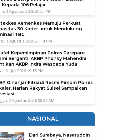
P Kepada 106 Pelajar
in, 3 Agustus 2026 20:55 PM
ltekkes Kemenkes Mamuju Perkuat
pasitas 30 Kader untuk Mendukung
iminasi TBC
tu, 1 Agustus 2026 21:14 PM
tafet Kepemimpinan Polres Parepare
smi Berganti, AKBP Phunky Mahendra
ntikan AKBP Indra Waspada Yuda
at, 31 Juli 2026 19:16 PM
BP Ginanjar Fitriadi Resmi Pimpin Polres
kalar, Harian Rakyat Sulsel Sampaikan
resiasi
ggu, 2 Agustus 2026 08:37 AM
NASIONAL
Dari Surabaya, Nasaruddin