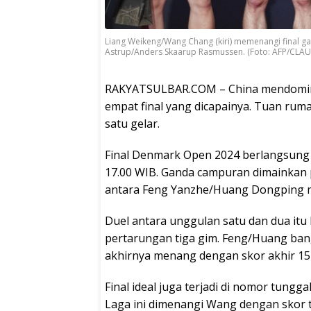
Liang Weikeng/Wang Chang (kiri) memenangi final 
Astrup/Anders Skaarup Rasmussen. (Foto: AFP/CLAUS
RAKYATSULBAR.COM – China mendomina
empat final yang dicapainya. Tuan ru
satu gelar.
Final Denmark Open 2024 berlangsung 
17.00 WIB. Ganda campuran dimainkan 
antara Feng Yanzhe/Huang Dongping m
Duel antara unggulan satu dan dua it
pertarungan tiga gim. Feng/Huang bang
akhirnya menang dengan skor akhir 15-
Final ideal juga terjadi di nomor tung
Laga ini dimenangi Wang dengan skor t