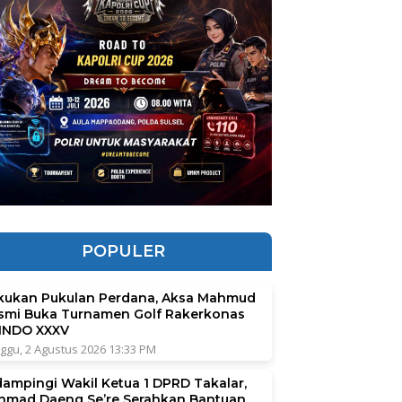
POPULER
kukan Pukulan Perdana, Aksa Mahmud
smi Buka Turnamen Golf Rakerkonas
INDO XXXV
ggu, 2 Agustus 2026 13:33 PM
dampingi Wakil Ketua 1 DPRD Takalar,
hmad Daeng Se’re Serahkan Bantuan