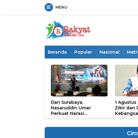
MENU
Langsung
ke
konten
Beranda
Populer
Nasional
Metr
Dari Surabaya,
1 Agustus
Nasaruddin Umar
Zikir dan
Perkuat Narasi
Kebangsa
Persatuan dan
untuk U
Kepemimpinan Umat
Cim