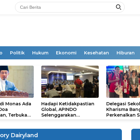
o
Politik
Hukum
Ekonomi
Kesehatan
Hiburan
 di Monas Ada
Hadapi Ketidakpastian
Delegasi Seko
 Doa
Global, APINDO
Kharisma Ban
an, Terbuka
Selenggarakan
Perkenalkan S
mum
Rakerkonas ke-35
Ikon Budaya Su
Rumuskan Agenda
Ajang Internat
Ketahanan Ekonomi
STEAM Olympi
ory Dairyland
Nasional
di Roma