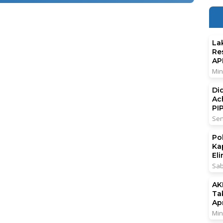
La
Re
AP
Min
Di
Ac
PI
Sen
Po
Ka
El
Sab
AK
Ta
Ap
Min