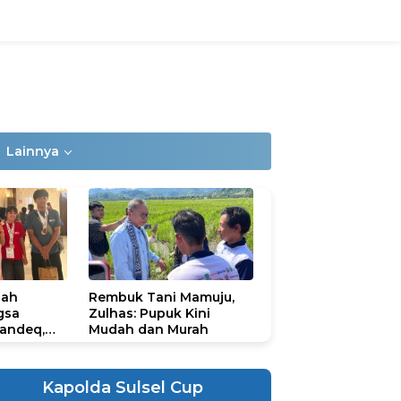
Lainnya
lah
Rembuk Tani Mamuju,
gsa
Zulhas: Pupuk Kini
andeq,
Mudah dan Murah
lbar di
ional
ad 2026
Kapolda Sulsel Cup