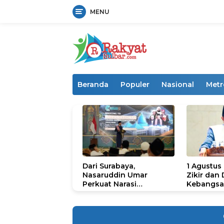
MENU
Langsung
ke
konten
Beranda
Populer
Nasional
Metr
Dari Surabaya,
1 Agustus
Nasaruddin Umar
Zikir dan
Perkuat Narasi
Kebangsa
Persatuan dan
untuk U
Kepemimpinan Umat