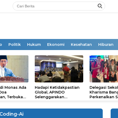
o
Politik
Hukum
Ekonomi
Kesehatan
Hiburan
 di Monas Ada
Hadapi Ketidakpastian
Delegasi Seko
 Doa
Global, APINDO
Kharisma Ban
an, Terbuka
Selenggarakan
Perkenalkan S
mum
Rakerkonas ke-35
Ikon Budaya Su
Rumuskan Agenda
Ajang Internat
Ketahanan Ekonomi
STEAM Olympi
Coding-Ai
Nasional
di Roma