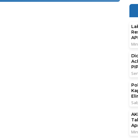
La
Re
AP
Min
Di
Ac
PI
Sen
Po
Ka
El
Sab
AK
Ta
Ap
Min