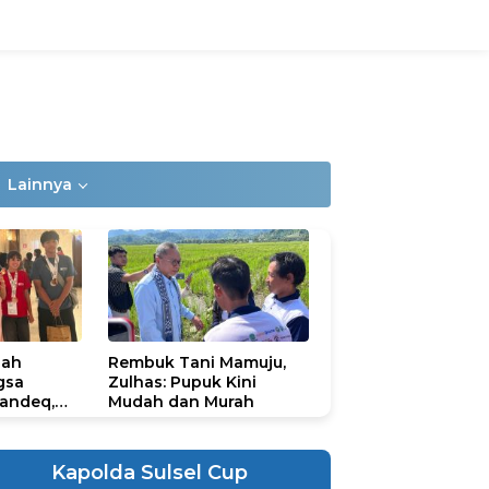
Lainnya
lah
Rembuk Tani Mamuju,
gsa
Zulhas: Pupuk Kini
andeq,
Mudah dan Murah
lbar di
ional
ad 2026
Kapolda Sulsel Cup