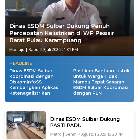
Dinas ESDM Sulbar Dukung Penuh
Percepatan Kelistrikan di WP Pesisir
Barat Pulau Karampuang
Mamuju
|
Rabu, 29 Juli 2026 21:31 PM
HEADLINE
Dinas ESDM Sulbar
Pastikan Bantuan Listrik
Koordinasi dengan
untuk Warga Tidak
DiskominfoSS
Mampu Tepat Sasaran,
Kembangkan Aplikasi
ESDM Sulbar Koordinasi
Ketenagalistrikan
dengan PLN
Dinas ESDM Sulbar Dukung
PASTI PADU
Metro
|
Senin, 4 Agustus 2025 13:20 PM