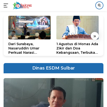
Langsung
ke
konten
«
»
Dari Surabaya,
1 Agustus di Monas Ada
H
Nasaruddin Umar
Zikir dan Doa
G
Perkuat Narasi
Kebangsaan, Terbuka
S
Persatuan dan
untuk Umum
R
Kepemimpinan Umat
R
K
Dinas ESDM Sulbar
N