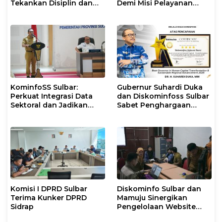
Tekankan Disiplin dan
Demi Misi Pelayanan
Percepatan Program
Publik Gubernur
KominfoSS Sulbar:
Gubernur Suhardi Duka
Perkuat Integrasi Data
dan Diskominfoss Sulbar
Sektoral dan Jadikan
Sabet Penghargaan
Data Statistik BPS
Nasional
Sebagai Pijakan Program
Komisi I DPRD Sulbar
Diskominfo Sulbar dan
Terima Kunker DPRD
Mamuju Sinergikan
Sidrap
Pengelolaan Website
Pemerintah