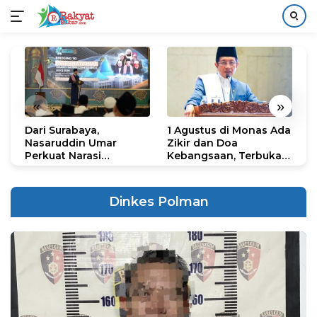
Langsung
ke
konten
«
»
Dari Surabaya,
1 Agustus di Monas Ada
H
Nasaruddin Umar
Zikir dan Doa
G
Perkuat Narasi
Kebangsaan, Terbuka
S
Persatuan dan
untuk Umum
R
Kepemimpinan Umat
R
K
Dinkes Polman
N