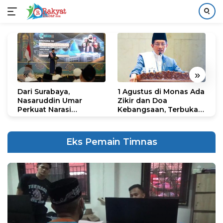
Langsung
ke
konten
«
»
Dari Surabaya,
1 Agustus di Monas Ada
H
Nasaruddin Umar
Zikir dan Doa
G
Perkuat Narasi
Kebangsaan, Terbuka
S
Persatuan dan
untuk Umum
R
Kepemimpinan Umat
R
K
Eks Pemain Timnas
N