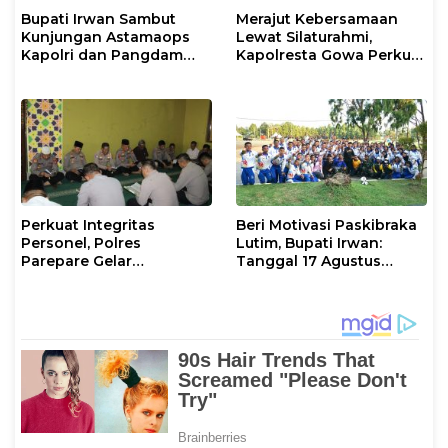
Bupati Irwan Sambut
Merajut Kebersamaan
Kunjungan Astamaops
Lewat Silaturahmi,
Kapolri dan Pangdam
Kapolresta Gowa Perkuat
XIV/Hasanuddin di Luwu
Sinergi dengan Tokoh
Timur
Masyarakat
Perkuat Integritas
Beri Motivasi Paskibraka
Personel, Polres
Lutim, Bupati Irwan:
Parepare Gelar
Tanggal 17 Agustus
Pembinaan Rohani dan
Kalian Jadi Perhatian
Mental