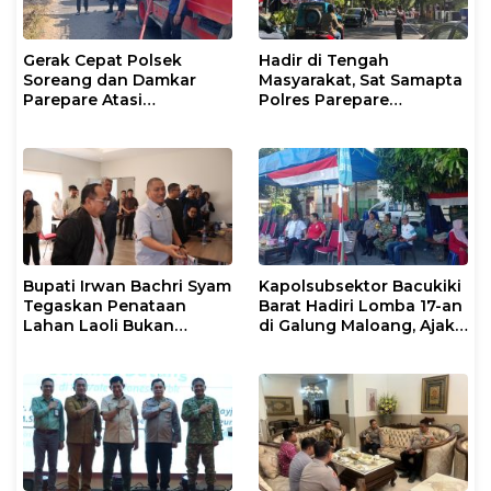
Gerak Cepat Polsek
Hadir di Tengah
Soreang dan Damkar
Masyarakat, Sat Samapta
Parepare Atasi
Polres Parepare
Kebakaran Lahan
Gencarkan Patroli Pagi
Bupati Irwan Bachri Syam
Kapolsubsektor Bacukiki
Tegaskan Penataan
Barat Hadiri Lomba 17-an
Lahan Laoli Bukan
di Galung Maloang, Ajak
Konflik Agraria
Warga Jaga Kamtibmas