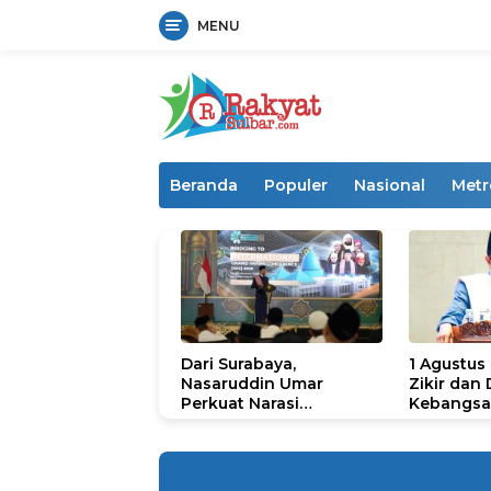
MENU
Langsung
ke
konten
Beranda
Populer
Nasional
Metr
Dari Surabaya,
1 Agustus
Nasaruddin Umar
Zikir dan
Perkuat Narasi
Kebangsa
Persatuan dan
untuk U
Kepemimpinan Umat