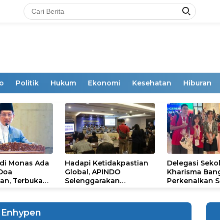
o
Politik
Hukum
Ekonomi
Kesehatan
Hiburan
 di Monas Ada
Hadapi Ketidakpastian
Delegasi Seko
 Doa
Global, APINDO
Kharisma Ban
an, Terbuka
Selenggarakan
Perkenalkan S
mum
Rakerkonas ke-35
Ikon Budaya Su
Rumuskan Agenda
Ajang Internat
Ketahanan Ekonomi
STEAM Olympi
Enhypen
Nasional
di Roma