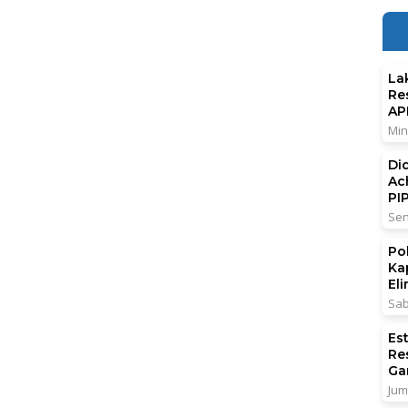
La
Re
AP
Min
Di
Ac
PI
Sen
Po
Ka
El
Sab
Es
Re
Ga
Jum