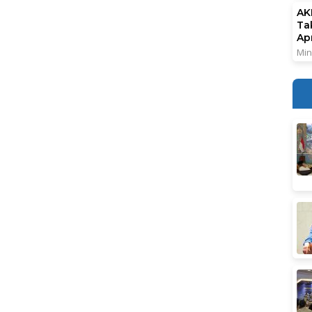
AK
Ta
Ap
Min