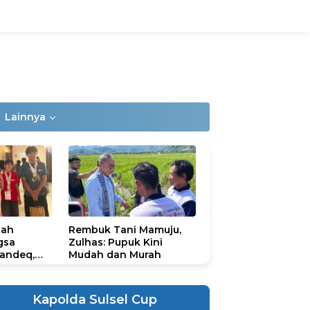
Lainnya
lah
Rembuk Tani Mamuju,
gsa
Zulhas: Pupuk Kini
andeq,
Mudah dan Murah
lbar di
ional
ad 2026
Kapolda Sulsel Cup