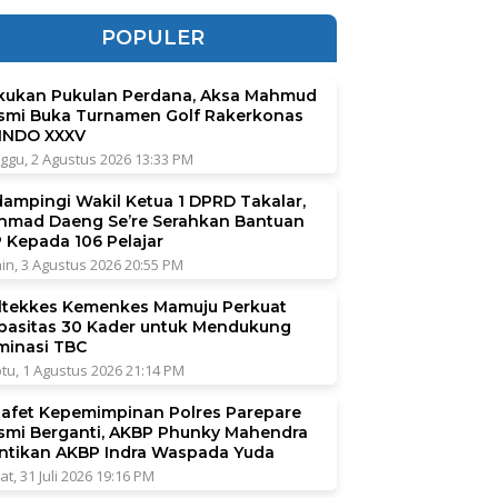
POPULER
kukan Pukulan Perdana, Aksa Mahmud
smi Buka Turnamen Golf Rakerkonas
INDO XXXV
ggu, 2 Agustus 2026 13:33 PM
dampingi Wakil Ketua 1 DPRD Takalar,
hmad Daeng Se’re Serahkan Bantuan
P Kepada 106 Pelajar
in, 3 Agustus 2026 20:55 PM
ltekkes Kemenkes Mamuju Perkuat
pasitas 30 Kader untuk Mendukung
iminasi TBC
tu, 1 Agustus 2026 21:14 PM
tafet Kepemimpinan Polres Parepare
smi Berganti, AKBP Phunky Mahendra
ntikan AKBP Indra Waspada Yuda
at, 31 Juli 2026 19:16 PM