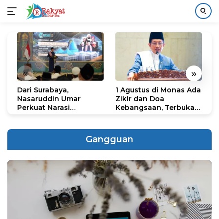
Langsung
ke
konten
«
»
Dari Surabaya,
1 Agustus di Monas Ada
H
Nasaruddin Umar
Zikir dan Doa
G
Perkuat Narasi
Kebangsaan, Terbuka
S
Persatuan dan
untuk Umum
R
Kepemimpinan Umat
R
K
Gangguan
N