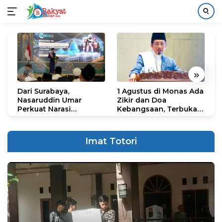
Langsung
ke
konten
«
»
Dari Surabaya,
1 Agustus di Monas Ada
H
Nasaruddin Umar
Zikir dan Doa
G
Perkuat Narasi
Kebangsaan, Terbuka
S
Persatuan dan
untuk Umum
R
Kepemimpinan Umat
R
K
Imat Totori
N