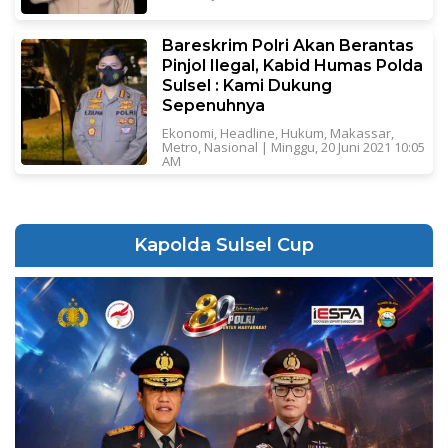
Bareskrim Polri Akan Berantas
Pinjol Ilegal, Kabid Humas Polda
Sulsel : Kami Dukung
Sepenuhnya
Ekonomi
,
Headline
,
Hukum
,
Makassar
,
Metro
,
Nasional
|
Minggu, 20 Juni 2021 10:05
AM
Kapolda Sulsel Cup