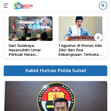
Langsung
ke
konten
«
»
Dari Surabaya,
1 Agustus di Monas Ada
H
Nasaruddin Umar
Zikir dan Doa
G
Perkuat Narasi
Kebangsaan, Terbuka
S
Persatuan dan
untuk Umum
R
Kepemimpinan Umat
R
K
Kabid Humas Polda Sulsel
N