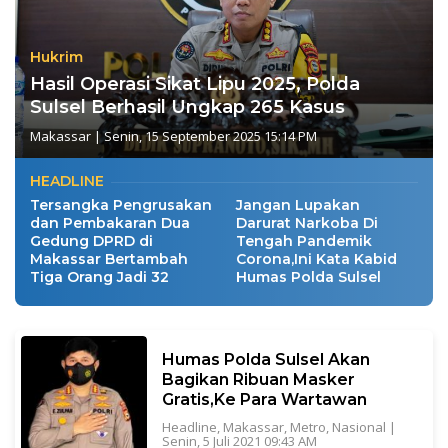
Hukrim
Hasil Operasi Sikat Lipu 2025, Polda
Sulsel Berhasil Ungkap 265 Kasus
Makassar
|
Senin, 15 September 2025 15:14 PM
HEADLINE
Tersangka Pengrusakan
Jangan Lupakan
dan Pembakaran Dua
Darurat Narkoba Di
Gedung DPRD di
Tengah Pandemik
Makassar Bertambah
Corona,Ini Kata Kabid
Tiga Orang Jadi 32
Humas Polda Sulsel
Humas Polda Sulsel Akan
Bagikan Ribuan Masker
Gratis,Ke Para Wartawan
Headline
,
Makassar
,
Metro
,
Nasional
|
Senin, 5 Juli 2021 09:43 AM