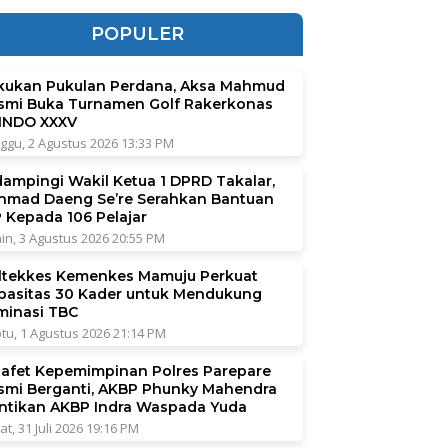
POPULER
kukan Pukulan Perdana, Aksa Mahmud
smi Buka Turnamen Golf Rakerkonas
INDO XXXV
ggu, 2 Agustus 2026 13:33 PM
dampingi Wakil Ketua 1 DPRD Takalar,
hmad Daeng Se’re Serahkan Bantuan
P Kepada 106 Pelajar
in, 3 Agustus 2026 20:55 PM
ltekkes Kemenkes Mamuju Perkuat
pasitas 30 Kader untuk Mendukung
iminasi TBC
tu, 1 Agustus 2026 21:14 PM
tafet Kepemimpinan Polres Parepare
smi Berganti, AKBP Phunky Mahendra
ntikan AKBP Indra Waspada Yuda
at, 31 Juli 2026 19:16 PM