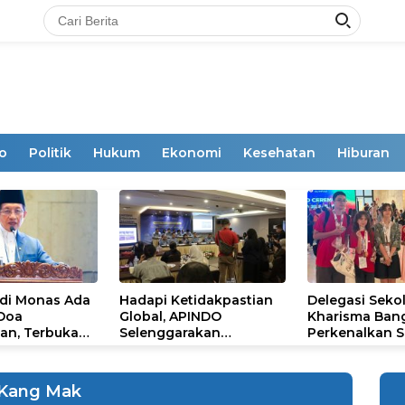
o
Politik
Hukum
Ekonomi
Kesehatan
Hiburan
 di Monas Ada
Hadapi Ketidakpastian
Delegasi Seko
 Doa
Global, APINDO
Kharisma Ban
an, Terbuka
Selenggarakan
Perkenalkan S
mum
Rakerkonas ke-35
Ikon Budaya Su
Rumuskan Agenda
Ajang Internat
Ketahanan Ekonomi
STEAM Olympi
Kang Mak
Nasional
di Roma