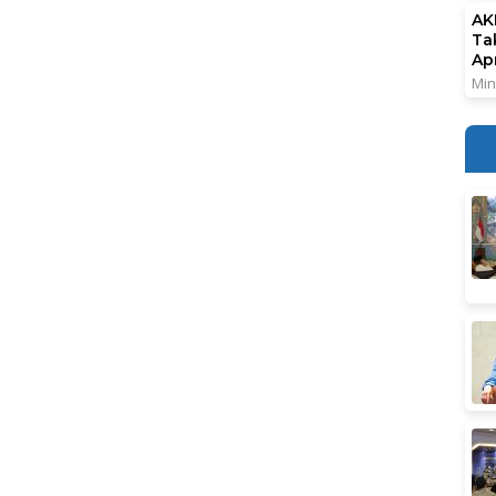
AK
Ta
Ap
Min