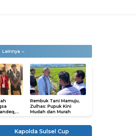
Lainnya
lah
Rembuk Tani Mamuju,
gsa
Zulhas: Pupuk Kini
andeq,
Mudah dan Murah
lbar di
ional
ad 2026
Kapolda Sulsel Cup