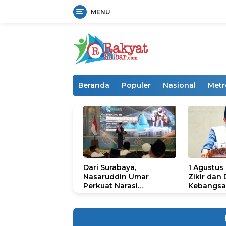
MENU
Langsung
ke
konten
Beranda
Populer
Nasional
Metr
Dari Surabaya,
1 Agustus
Nasaruddin Umar
Zikir dan
Perkuat Narasi
Kebangsa
Persatuan dan
untuk U
Kepemimpinan Umat