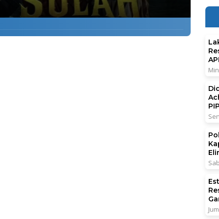
La
Re
AP
Min
Di
Ac
PI
Sen
Po
Ka
El
Sab
Es
Re
Ga
Jum