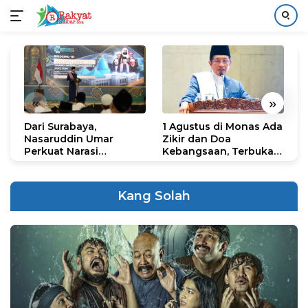
Langsung
ke
konten
«
»
Dari Surabaya,
1 Agustus di Monas Ada
H
Nasaruddin Umar
Zikir dan Doa
G
Perkuat Narasi
Kebangsaan, Terbuka
S
Persatuan dan
untuk Umum
R
Kepemimpinan Umat
R
K
Kang Solah
N