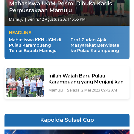
Mahasiswa UGM Resmi Dibuka Kadis
Perpustakaan Mamuju
Mamuju
|
Senin, 12 Agustus 2024 15:55 PM
HEADLINE
Mahasiswa KKN UGM di
Prof Zudan Ajak
Pulau Karampuang
Masyarakat Berwisata
Temui Bupati Mamuju
ke Pulau Karampuang
Inilah Wajah Baru Pulau
Karampuang yang Menjanjikan
Mamuju
|
Selasa, 2 Mei 2023 09:42 AM
Kapolda Sulsel Cup