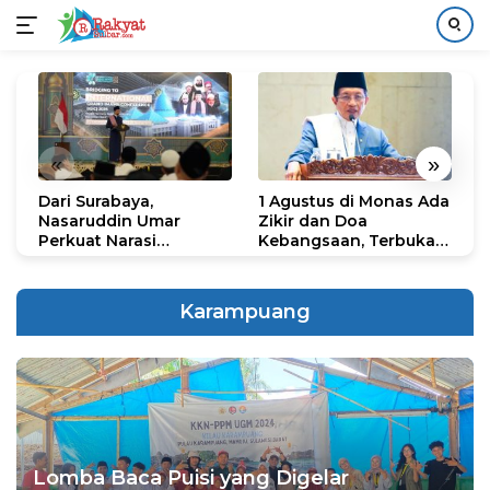
Langsung
ke
konten
«
»
Dari Surabaya,
1 Agustus di Monas Ada
H
Nasaruddin Umar
Zikir dan Doa
G
Perkuat Narasi
Kebangsaan, Terbuka
S
Persatuan dan
untuk Umum
R
Kepemimpinan Umat
R
K
Karampuang
N
Lomba Baca Puisi yang Digelar