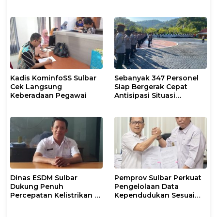
Pelayanan Kesehatan
Intelektual
Kadis KominfoSS Sulbar
Sebanyak 347 Personel
Cek Langsung
Siap Bergerak Cepat
Keberadaan Pegawai
Antisipasi Situasi
Kamtibmas di Sulbar
Dinas ESDM Sulbar
Pemprov Sulbar Perkuat
Dukung Penuh
Pengelolaan Data
Percepatan Kelistrikan di
Kependudukan Sesuai
WP Pesisir Barat Pulau
Permendagri 17 Tahun
Karampuang
2023