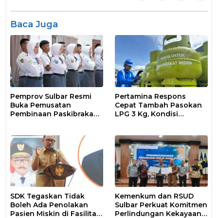
Baca Juga
Pemprov Sulbar Resmi
Pertamina Respons
Buka Pemusatan
Cepat Tambah Pasokan
Pembinaan Paskibraka
LPG 3 Kg, Kondisi
2026
Penyaluran di Sulsel
Berlangsung Kondusif
SDK Tegaskan Tidak
Kemenkum dan RSUD
Boleh Ada Penolakan
Sulbar Perkuat Komitmen
Pasien Miskin di Fasilitas
Perlindungan Kekayaan