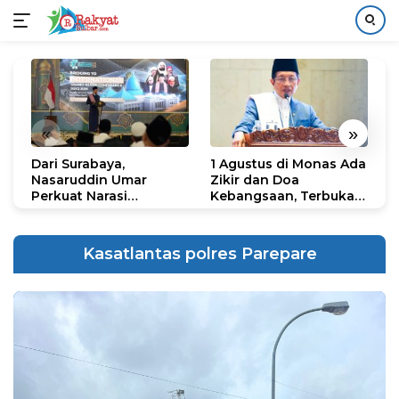
Langsung
ke
konten
«
»
Dari Surabaya,
1 Agustus di Monas Ada
H
Nasaruddin Umar
Zikir dan Doa
G
Perkuat Narasi
Kebangsaan, Terbuka
S
Persatuan dan
untuk Umum
R
Kepemimpinan Umat
R
K
Kasatlantas polres Parepare
N