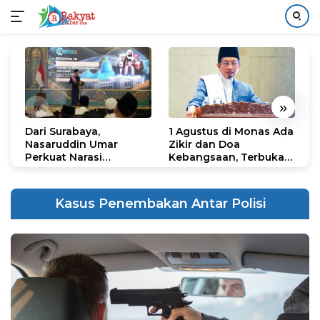
Langsung
ke
konten
«
»
Dari Surabaya,
1 Agustus di Monas Ada
H
Nasaruddin Umar
Zikir dan Doa
G
Perkuat Narasi
Kebangsaan, Terbuka
S
Persatuan dan
untuk Umum
R
Kepemimpinan Umat
R
K
Kasus Penembakan Antar Polisi
N