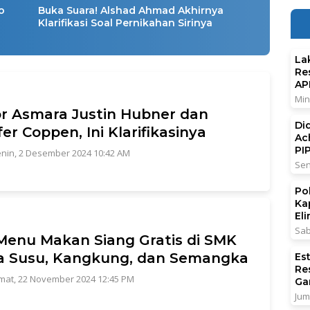
o
Buka Suara! Alshad Ahmad Akhirnya
Klarifikasi Soal Pernikahan Sirinya
La
Re
AP
Min
 Asmara Justin Hubner dan
Di
fer Coppen, Ini Klarifikasinya
Ac
PI
nin, 2 Desember 2024 10:42 AM
Sen
Po
Ka
El
Sab
 Menu Makan Siang Gratis di SMK
a Susu, Kangkung, dan Semangka
Es
Re
mat, 22 November 2024 12:45 PM
Ga
Jum