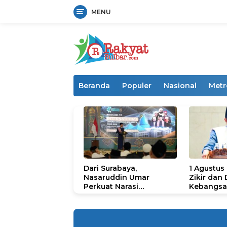
MENU
Langsung
ke
konten
Beranda
Populer
Nasional
Metr
Dari Surabaya,
1 Agustus
Nasaruddin Umar
Zikir dan
Perkuat Narasi
Kebangsa
Persatuan dan
untuk U
Kepemimpinan Umat