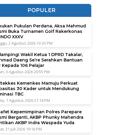
POPULER
kukan Pukulan Perdana, Aksa Mahmud
smi Buka Turnamen Golf Rakerkonas
INDO XXXV
ggu, 2 Agustus 2026 13:33 PM
dampingi Wakil Ketua 1 DPRD Takalar,
hmad Daeng Se’re Serahkan Bantuan
P Kepada 106 Pelajar
in, 3 Agustus 2026 20:55 PM
ltekkes Kemenkes Mamuju Perkuat
pasitas 30 Kader untuk Mendukung
iminasi TBC
tu, 1 Agustus 2026 21:14 PM
tafet Kepemimpinan Polres Parepare
smi Berganti, AKBP Phunky Mahendra
ntikan AKBP Indra Waspada Yuda
at, 31 Juli 2026 19:16 PM