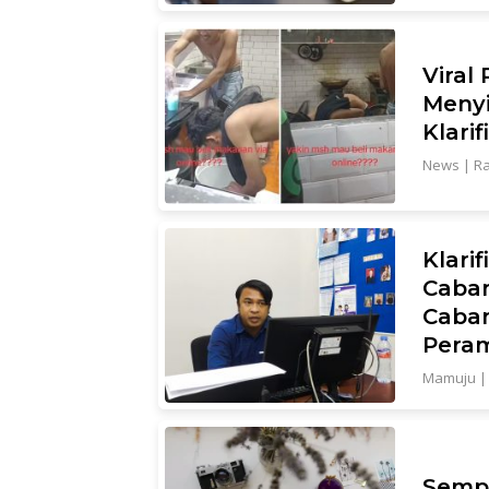
Viral
Menyi
Klarif
News
|
Ra
Klari
Caban
Caban
Pera
Mamuju
Sempa