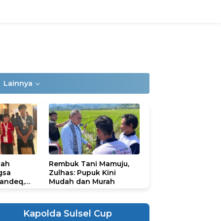
Lainnya
lah
Rembuk Tani Mamuju,
gsa
Zulhas: Pupuk Kini
andeq,
Mudah dan Murah
lbar di
ional
ad 2026
Kapolda Sulsel Cup