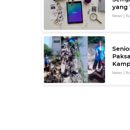
yang V
News
|
Ra
Senio
Paksa
Kampu
News
|
Ra