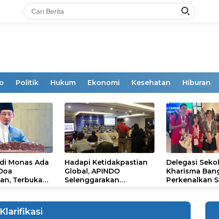
o
Politik
Hukum
Ekonomi
Kesehatan
Hiburan
 di Monas Ada
Hadapi Ketidakpastian
Delegasi Seko
 Doa
Global, APINDO
Kharisma Ban
an, Terbuka
Selenggarakan
Perkenalkan S
mum
Rakerkonas ke-35
Ikon Budaya Su
Rumuskan Agenda
Ajang Internat
Ketahanan Ekonomi
STEAM Olympi
Klarifikasi
Nasional
di Roma