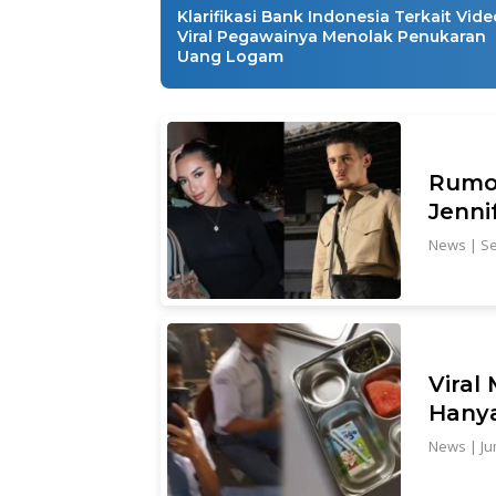
Klarifikasi Bank Indonesia Terkait Vide
Viral Pegawainya Menolak Penukaran
Uang Logam
Rumor
Jenni
News
|
Se
Viral
Hany
News
|
Ju