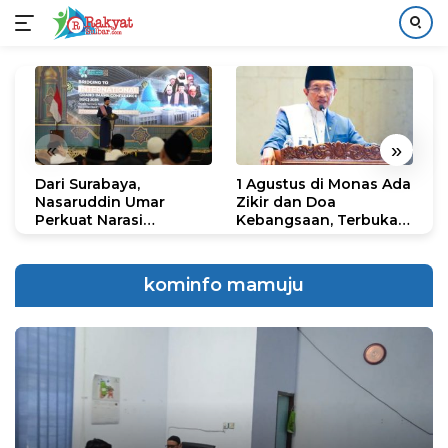
Langsung
ke
konten
«
»
Dari Surabaya,
1 Agustus di Monas Ada
H
Nasaruddin Umar
Zikir dan Doa
G
Perkuat Narasi
Kebangsaan, Terbuka
S
Persatuan dan
untuk Umum
R
Kepemimpinan Umat
R
K
kominfo mamuju
N