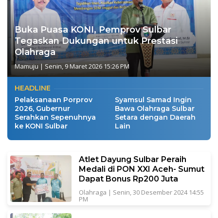
Buka Puasa KONI, Pemprov Sulbar
Tegaskan Dukungan untuk Prestasi
Olahraga
Mamuju
|
Senin, 9 Maret 2026 15:26 PM
HEADLINE
Pelaksanaan Porprov
Syamsul Samad Ingin
2026, Gubernur
Bawa Olahraga Sulbar
Serahkan Sepenuhnya
Setara dengan Daerah
ke KONI Sulbar
Lain
Atlet Dayung Sulbar Peraih
Medali di PON XXI Aceh- Sumut
Dapat Bonus Rp200 Juta
Olahraga
|
Senin, 30 Desember 2024 14:55
PM