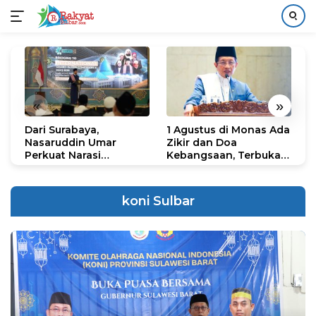
Langsung
ke
konten
«
»
Dari Surabaya,
1 Agustus di Monas Ada
H
Nasaruddin Umar
Zikir dan Doa
G
Perkuat Narasi
Kebangsaan, Terbuka
S
Persatuan dan
untuk Umum
R
Kepemimpinan Umat
R
K
koni Sulbar
N