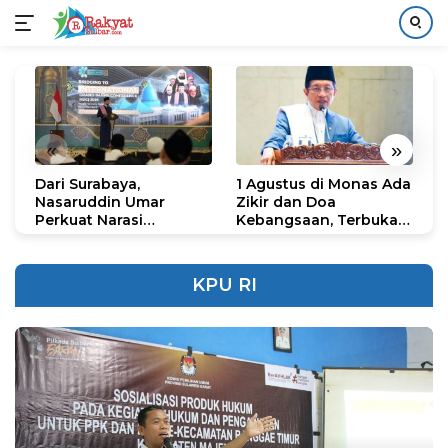
Langsung
ke
konten
«
»
Dari Surabaya,
1 Agustus di Monas Ada
H
Nasaruddin Umar
Zikir dan Doa
G
Perkuat Narasi
Kebangsaan, Terbuka
S
Persatuan dan
untuk Umum
R
Kepemimpinan Umat
R
K
KPU RI
N