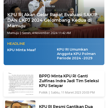
KPU RI Akan Gelar Rapat Evaluasi SAKIP
DAN LKPJ 2024 Gelombang Kedua di
Mamuju
Mamuju
|
Senin, 4 November 2024 11:42 AM
HEADLINE
KPU RI Umumkan
KPU Minta Maaf
Anggota KPU Polman
Periode 2024 -2029
BPPD Minta KPU RI Ganti
Zulfinas Indra Jadi Tim Seleksi
KPU Selayar
Politik
|
Sabtu, 11 Maret 2023 20:03 PM
KPU RI Resmi Gantikan Dua