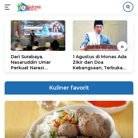
Langsung
ke
konten
«
»
Dari Surabaya,
1 Agustus di Monas Ada
H
Nasaruddin Umar
Zikir dan Doa
G
Perkuat Narasi
Kebangsaan, Terbuka
S
Persatuan dan
untuk Umum
R
Kepemimpinan Umat
R
K
Kuliner favorit
N