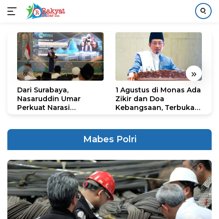
Langsung
ke
konten
«
»
Dari Surabaya,
1 Agustus di Monas Ada
H
Nasaruddin Umar
Zikir dan Doa
G
Perkuat Narasi
Kebangsaan, Terbuka
S
Persatuan dan
untuk Umum
R
Kepemimpinan Umat
R
K
Mabes Polri
N