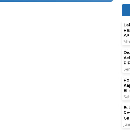
La
Re
AP
Min
Di
Ac
PI
Sen
Po
Ka
El
Sab
Es
Re
Ga
Jum