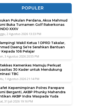
POPULER
kukan Pukulan Perdana, Aksa Mahmud
smi Buka Turnamen Golf Rakerkonas
INDO XXXV
ggu, 2 Agustus 2026 13:33 PM
dampingi Wakil Ketua 1 DPRD Takalar,
hmad Daeng Se’re Serahkan Bantuan
P Kepada 106 Pelajar
in, 3 Agustus 2026 20:55 PM
ltekkes Kemenkes Mamuju Perkuat
pasitas 30 Kader untuk Mendukung
iminasi TBC
tu, 1 Agustus 2026 21:14 PM
tafet Kepemimpinan Polres Parepare
smi Berganti, AKBP Phunky Mahendra
ntikan AKBP Indra Waspada Yuda
at, 31 Juli 2026 19:16 PM