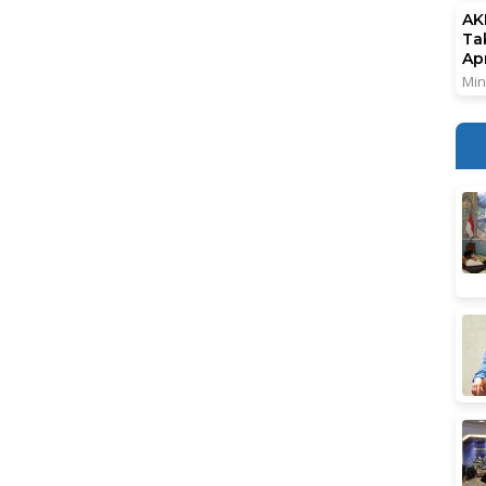
AK
Ta
Ap
Min