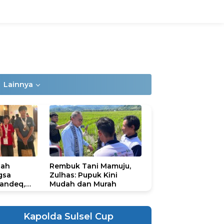
Lainnya
lah
Rembuk Tani Mamuju,
gsa
Zulhas: Pupuk Kini
andeq,
Mudah dan Murah
lbar di
ional
ad 2026
Kapolda Sulsel Cup