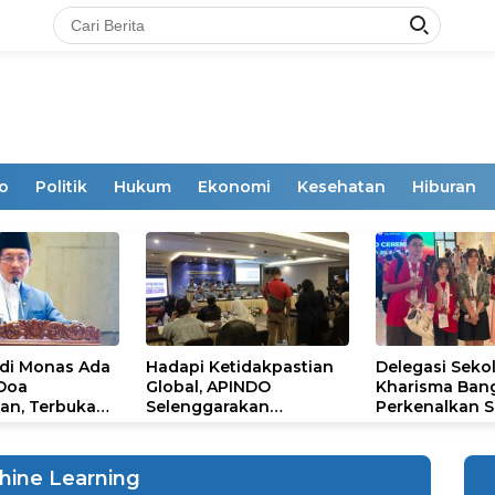
o
Politik
Hukum
Ekonomi
Kesehatan
Hiburan
 di Monas Ada
Hadapi Ketidakpastian
Delegasi Seko
 Doa
Global, APINDO
Kharisma Ban
an, Terbuka
Selenggarakan
Perkenalkan S
mum
Rakerkonas ke-35
Ikon Budaya Su
Rumuskan Agenda
Ajang Internat
Ketahanan Ekonomi
STEAM Olympi
hine Learning
Nasional
di Roma