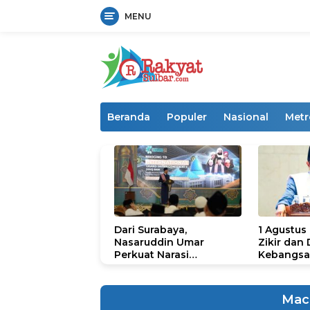
MENU
Langsung
ke
konten
Beranda
Populer
Nasional
Metr
Dari Surabaya,
1 Agustus
Nasaruddin Umar
Zikir dan
Perkuat Narasi
Kebangsa
Persatuan dan
untuk U
Kepemimpinan Umat
Mac