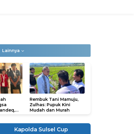
Lainnya
lah
Rembuk Tani Mamuju,
gsa
Zulhas: Pupuk Kini
andeq,
Mudah dan Murah
lbar di
ional
ad 2026
Kapolda Sulsel Cup