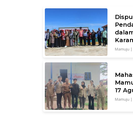
Disp
Pend
dalam
Kara
Mamuju
Maha
Mamuj
17 Ag
Mamuju