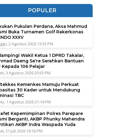
POPULER
kukan Pukulan Perdana, Aksa Mahmud
smi Buka Turnamen Golf Rakerkonas
INDO XXXV
ggu, 2 Agustus 2026 13:33 PM
dampingi Wakil Ketua 1 DPRD Takalar,
hmad Daeng Se’re Serahkan Bantuan
P Kepada 106 Pelajar
in, 3 Agustus 2026 20:55 PM
ltekkes Kemenkes Mamuju Perkuat
pasitas 30 Kader untuk Mendukung
iminasi TBC
tu, 1 Agustus 2026 21:14 PM
tafet Kepemimpinan Polres Parepare
smi Berganti, AKBP Phunky Mahendra
ntikan AKBP Indra Waspada Yuda
at, 31 Juli 2026 19:16 PM