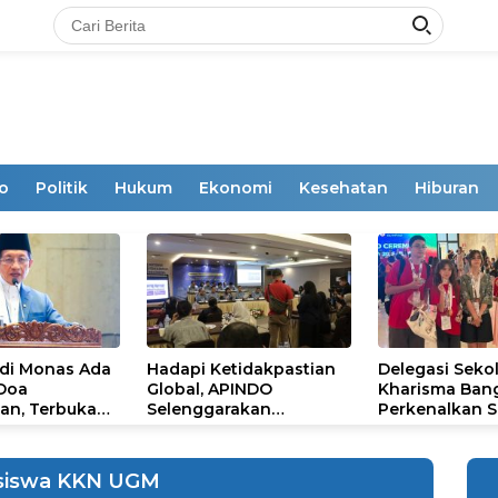
o
Politik
Hukum
Ekonomi
Kesehatan
Hiburan
 di Monas Ada
Hadapi Ketidakpastian
Delegasi Seko
 Doa
Global, APINDO
Kharisma Ban
an, Terbuka
Selenggarakan
Perkenalkan S
mum
Rakerkonas ke-35
Ikon Budaya Su
Rumuskan Agenda
Ajang Internat
Ketahanan Ekonomi
STEAM Olympi
siswa KKN UGM
Nasional
di Roma