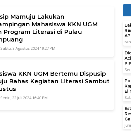
usip Mamuju Lakukan
ampingan Mahasiswa KKN UGM
La
Re
 Program Literasi di Pulau
AP
mpuang
Min
|
Sabtu, 3 Agustus 2024 19:27 PM
Di
Ac
PI
Sen
siswa KKN UGM Bertemu Dispusip
u Bahas Kegiatan Literasi Sambut
Po
Ka
ustus
El
Sab
|
Senin, 22 Juli 2024 16:40 PM
Es
Re
Ga
Jum