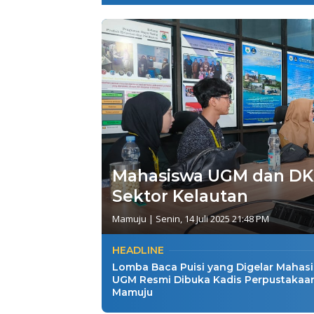
Mahasiswa UGM dan DKP
Sektor Kelautan
Mamuju
|
Senin, 14 Juli 2025 21:48 PM
HEADLINE
Lomba Baca Puisi yang Digelar Mahas
UGM Resmi Dibuka Kadis Perpustakaa
Mamuju