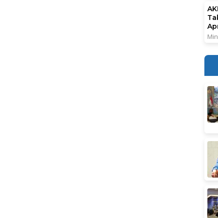
AK
Ta
Ap
Min