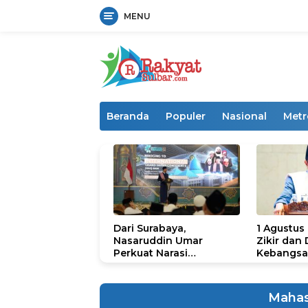
MENU
Langsung
ke
konten
Beranda
Populer
Nasional
Metr
Dari Surabaya,
1 Agustus
Nasaruddin Umar
Zikir dan
Perkuat Narasi
Kebangsa
Persatuan dan
untuk U
Kepemimpinan Umat
Maha