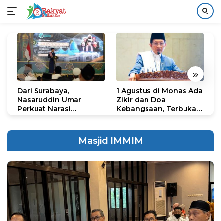
Langsung
ke
konten
«
»
Dari Surabaya,
1 Agustus di Monas Ada
H
Nasaruddin Umar
Zikir dan Doa
G
Perkuat Narasi
Kebangsaan, Terbuka
S
Persatuan dan
untuk Umum
R
Kepemimpinan Umat
R
K
Masjid IMMIM
N