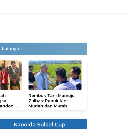
Lainnya
lah
Rembuk Tani Mamuju,
gsa
Zulhas: Pupuk Kini
andeq,
Mudah dan Murah
lbar di
ional
ad 2026
Kapolda Sulsel Cup