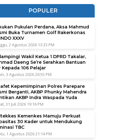
POPULER
kukan Pukulan Perdana, Aksa Mahmud
smi Buka Turnamen Golf Rakerkonas
INDO XXXV
ggu, 2 Agustus 2026 13:33 PM
dampingi Wakil Ketua 1 DPRD Takalar,
hmad Daeng Se’re Serahkan Bantuan
P Kepada 106 Pelajar
in, 3 Agustus 2026 20:55 PM
tafet Kepemimpinan Polres Parepare
smi Berganti, AKBP Phunky Mahendra
ntikan AKBP Indra Waspada Yuda
at, 31 Juli 2026 19:16 PM
ltekkes Kemenkes Mamuju Perkuat
pasitas 30 Kader untuk Mendukung
iminasi TBC
tu, 1 Agustus 2026 21:14 PM