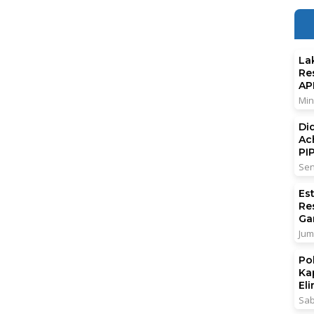
La
Re
AP
Min
Di
Ac
PI
Sen
Es
Re
Ga
Jum
Po
Ka
El
Sab