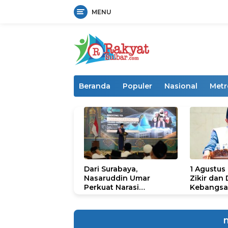
MENU
Langsung
ke
konten
Beranda
Populer
Nasional
Metr
Dari Surabaya,
1 Agustus
Nasaruddin Umar
Zikir dan
Perkuat Narasi
Kebangsa
Persatuan dan
untuk U
Kepemimpinan Umat