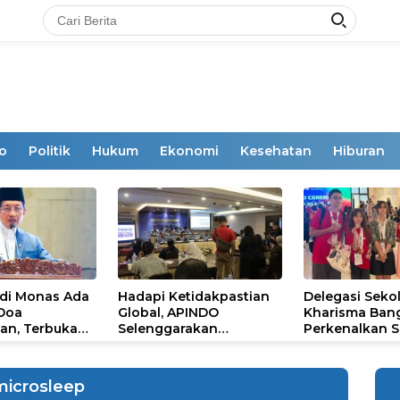
o
Politik
Hukum
Ekonomi
Kesehatan
Hiburan
 di Monas Ada
Hadapi Ketidakpastian
Delegasi Seko
 Doa
Global, APINDO
Kharisma Ban
an, Terbuka
Selenggarakan
Perkenalkan S
mum
Rakerkonas ke-35
Ikon Budaya Su
Rumuskan Agenda
Ajang Internat
Ketahanan Ekonomi
STEAM Olympi
microsleep
Nasional
di Roma