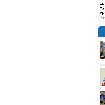
AK
Ta
Ap
Min