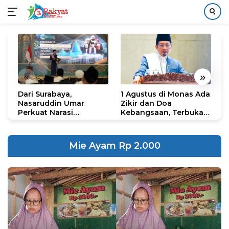
Langsung
ke
konten
«
»
Dari Surabaya,
1 Agustus di Monas Ada
H
Nasaruddin Umar
Zikir dan Doa
G
Perkuat Narasi
Kebangsaan, Terbuka
S
Persatuan dan
untuk Umum
R
Kepemimpinan Umat
R
K
Mie Ayam Rp 2.000
N