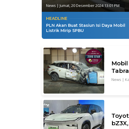
News
|
Jumat, 20 Desember 2024 13:01 PM
HEADLINE
PLN Akan Buat Stasiun Isi Daya Mobil
Listrik Mirip SPBU
Mobil
Tabra
News
|
Ka
Toyot
bZ3X,