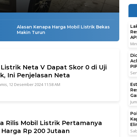
La
Alasan Kenapa Harga Mobil Listrik Bekas
Re
Makin Turun
AP
Min
Di
Ac
 Listrik Neta V Dapat Skor 0 di Uji
PI
Sen
k, Ini Penjelasan Neta
mis, 12 Desember 2024 11:58 AM
Es
Re
Ga
Jum
Po
Ka
a Rilis Mobil Listrik Pertamanya
El
 Harga Rp 200 Jutaan
Sab