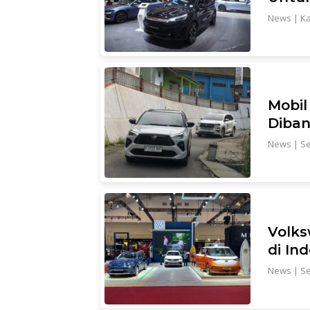
News
|
Ka
Mobil
Diban
News
|
Se
Volks
di In
News
|
Se