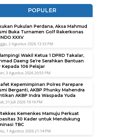
POPULER
kukan Pukulan Perdana, Aksa Mahmud
smi Buka Turnamen Golf Rakerkonas
INDO XXXV
ggu, 2 Agustus 2026 13:33 PM
dampingi Wakil Ketua 1 DPRD Takalar,
hmad Daeng Se’re Serahkan Bantuan
P Kepada 106 Pelajar
in, 3 Agustus 2026 20:55 PM
tafet Kepemimpinan Polres Parepare
smi Berganti, AKBP Phunky Mahendra
ntikan AKBP Indra Waspada Yuda
at, 31 Juli 2026 19:16 PM
ltekkes Kemenkes Mamuju Perkuat
pasitas 30 Kader untuk Mendukung
iminasi TBC
tu, 1 Agustus 2026 21:14 PM