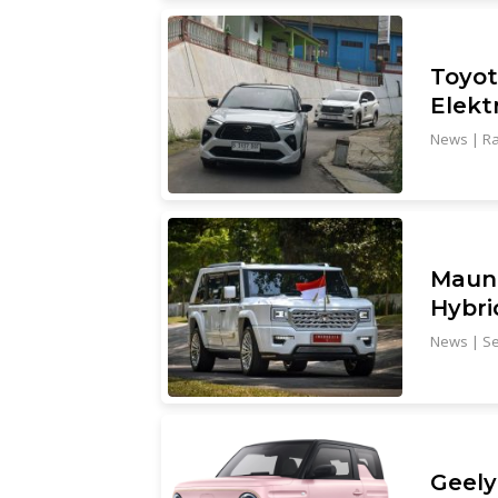
Toyot
Elekt
News
|
Ra
Maung
Hybri
News
|
Se
Geely