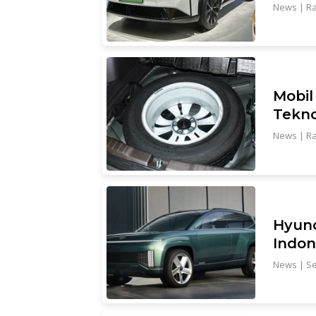
News
|
Ra
Mobil
Tekno
News
|
Ra
Hyund
Indon
News
|
Se