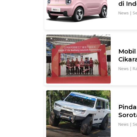
di In
News
|
Se
Mobil
Cikar
News
|
Ra
Pinda
Sorot
News
|
Se