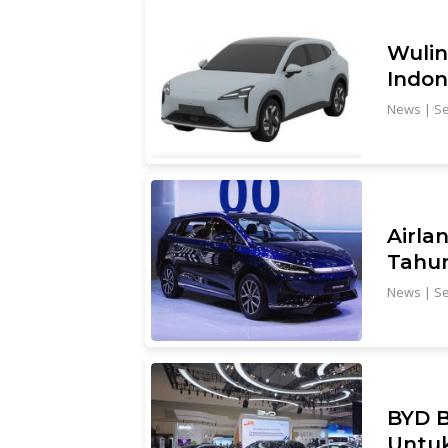
Wulin
Indon
News
|
Se
Airla
Tahu
News
|
Se
BYD B
Untuk