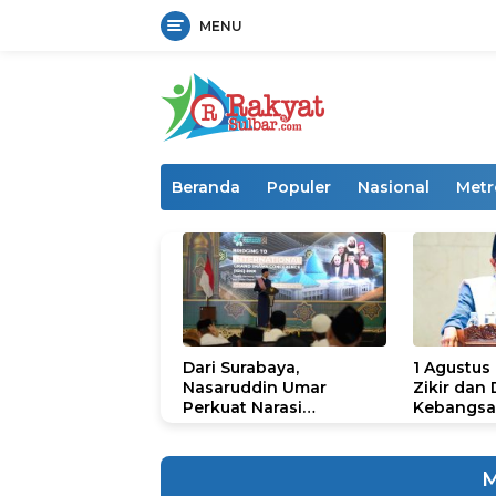
MENU
Langsung
ke
konten
Beranda
Populer
Nasional
Metr
Dari Surabaya,
1 Agustus
Nasaruddin Umar
Zikir dan
Perkuat Narasi
Kebangsa
Persatuan dan
untuk U
Kepemimpinan Umat
M