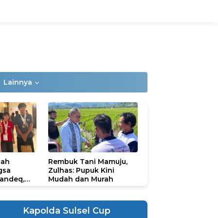
Lainnya
lah
Rembuk Tani Mamuju,
gsa
Zulhas: Pupuk Kini
andeq,
Mudah dan Murah
lbar di
ional
ad 2026
Kapolda Sulsel Cup