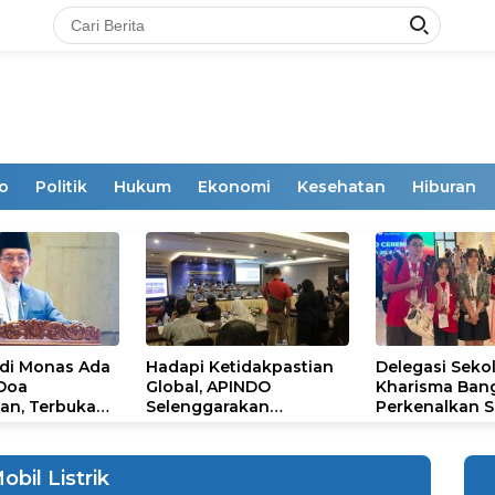
o
Politik
Hukum
Ekonomi
Kesehatan
Hiburan
 di Monas Ada
Hadapi Ketidakpastian
Delegasi Seko
 Doa
Global, APINDO
Kharisma Ban
an, Terbuka
Selenggarakan
Perkenalkan S
mum
Rakerkonas ke-35
Ikon Budaya Su
Rumuskan Agenda
Ajang Internat
Ketahanan Ekonomi
STEAM Olympi
obil Listrik
Nasional
di Roma