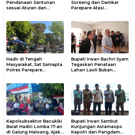
Pendanaan Santunan
Soreang dan Damkar
sesuai Aturan dan
Parepare Atasi
Prosedur Resmi
Kebakaran Lahan
Hadir di Tengah
Bupati Irwan Bachri Syam
Masyarakat, Sat Samapta
Tegaskan Penataan
Polres Parepare
Lahan Laoli Bukan
Gencarkan Patroli Pagi
Konflik Agraria
Kapolsubsektor Bacukiki
Bupati Irwan Sambut
Barat Hadiri Lomba 17-an
Kunjungan Astamaops
di Galung Maloang, Ajak
Kapolri dan Pangdam