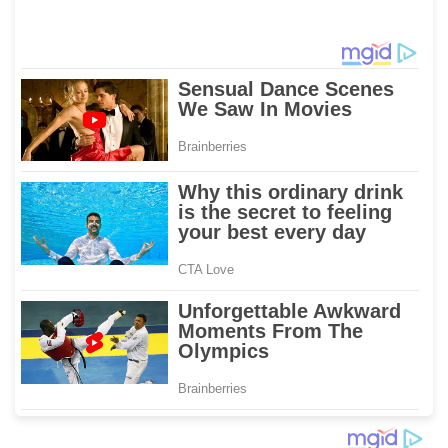
Warga Jaga Kamtibmas
XIV/Hasanuddin di Luwu
Timur