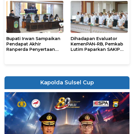
Bupati Irwan Sampaikan
Dihadapan Evaluator
Pendapat Akhir
KemenPAN-RB, Pemkab
Ranperda Penyertaan
Lutim Paparkan SAKIP
Modal Perumdam
dan Capaian Kinerja
Waemami
Kapolda Sulsel Cup