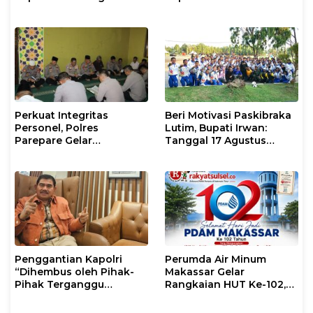
XIV/Hasanuddin di Luwu
Sinergi dengan Tokoh
Timur
Masyarakat
Perkuat Integritas
Beri Motivasi Paskibraka
Personel, Polres
Lutim, Bupati Irwan:
Parepare Gelar
Tanggal 17 Agustus
Pembinaan Rohani dan
Kalian Jadi Perhatian
Mental
Penggantian Kapolri
Perumda Air Minum
“Dihembus oleh Pihak-
Makassar Gelar
Pihak Terganggu
Rangkaian HUT Ke-102,
Kenyamanannya”
Perkuat Komitmen
Layani Masyarakat