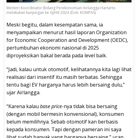
Menteri Koordinator Bidang Perekonomian Airlangga Hartarto
melakukan kunjungan ke GJAW 2024 (Dok. KOMPAS)
Meski begitu, dalam kesempatan sama, ia
menyampaikan menurut hasil laporan Organization
for Economic Cooperation and Development (OEDC),
pertumbuhan ekonomi nasional di 2025
diproyeksikan bakal berada pada level baik.
“Jadi, kalau untuk otomotif, kelihatannya kita lagi lihat
realisasi dari insentif itu masih terbatas. Sehingga
tentu bagi EV harganya harus lebih bersaing dulu,”
ujar Airlangga.
“Karena kalau
base price
-nya tidak bisa bersaing
(dengan mobil bermesin konvensional), konsumen
belum memilihnya. Sebab otomotif kan berbasis
kepada konsumen. Tapi dengan pameran ini saya
lihat sudah banyak yang harganya bersaing,” ucap