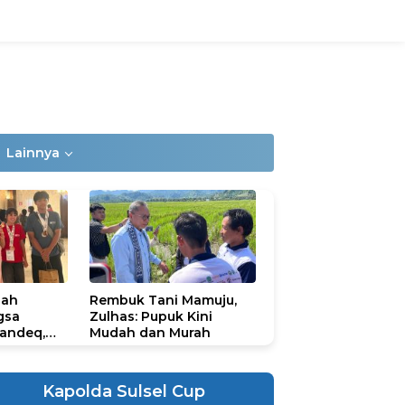
Lainnya
lah
Rembuk Tani Mamuju,
gsa
Zulhas: Pupuk Kini
andeq,
Mudah dan Murah
lbar di
ional
ad 2026
Kapolda Sulsel Cup