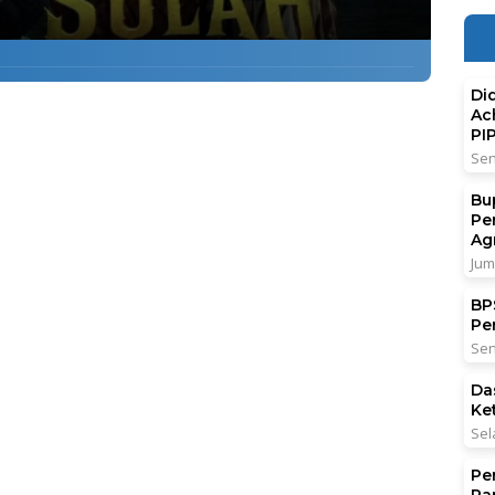
Di
Ac
PI
Sen
Bu
Pe
Ag
Jum
BPS
Pe
Sen
Da
Ke
Sel
Pe
Pa