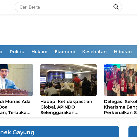
o
Politik
Hukum
Ekonomi
Kesehatan
Hiburan
 di Monas Ada
Hadapi Ketidakpastian
Delegasi Seko
 Doa
Global, APINDO
Kharisma Ban
an, Terbuka
Selenggarakan
Perkenalkan S
mum
Rakerkonas ke-35
Ikon Budaya Su
Rumuskan Agenda
Ajang Internat
Ketahanan Ekonomi
STEAM Olympi
nek Gayung
Nasional
di Roma