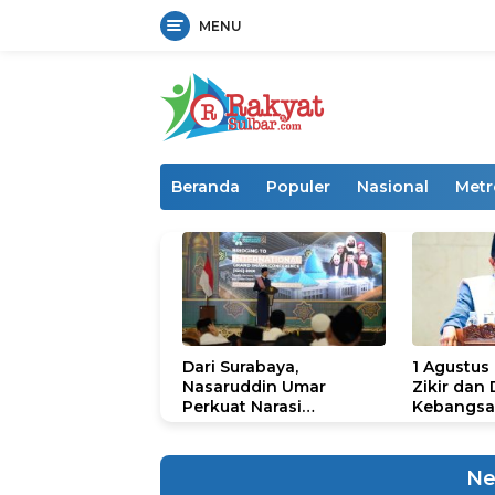
MENU
Langsung
ke
konten
Beranda
Populer
Nasional
Metr
Dari Surabaya,
1 Agustus
Nasaruddin Umar
Zikir dan
Perkuat Narasi
Kebangsa
Persatuan dan
untuk U
Kepemimpinan Umat
Ne