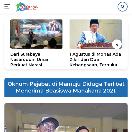
Langsung
ke
konten
«
»
Dari Surabaya,
1 Agustus di Monas Ada
H
Nasaruddin Umar
Zikir dan Doa
G
Perkuat Narasi
Kebangsaan, Terbuka
S
Persatuan dan
untuk Umum
R
Kepemimpinan Umat
R
K
Oknum Pejabat di Mamuju Diduga Terlibat
N
Menerima Beasiswa Manakarra 2021.